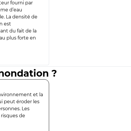
teur fourni par
lume d’eau
e. La densité de
n est
ant du fait de la
u plus forte en
inondation ?
environnement et la
ui peut éroder les
ersonnes. Les
 risques de