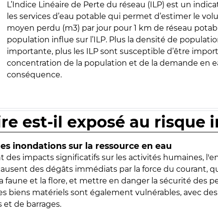
L’Indice Linéaire de Perte du réseau (ILP) est un indica
les services d’eau potable qui permet d’estimer le vo
moyen perdu (m3) par jour pour 1 km de réseau potabl
population influe sur l’ILP. Plus la densité de populatio
importante, plus les ILP sont susceptible d’être import
concentration de la population et de la demande en ea
conséquence.
ire est-il exposé au risque 
s inondations sur la ressource en eau
 des impacts significatifs sur les activités humaines, l'
 causent des dégâts immédiats par la force du courant, q
 faune et la flore, et mettre en danger la sécurité des p
 les biens matériels sont également vulnérables, avec des
 et de barrages.