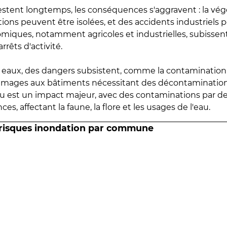
estent longtemps, les conséquences s'aggravent : la vé
tions peuvent être isolées, et des accidents industriels 
omiques, notamment agricoles et industrielles, subissen
rrêts d'activité.
es eaux, des dangers subsistent, comme la contamination
mmages aux bâtiments nécessitant des décontaminations
eau est un impact majeur, avec des contaminations par d
es, affectant la faune, la flore et les usages de l'eau.
 risques inondation par commune