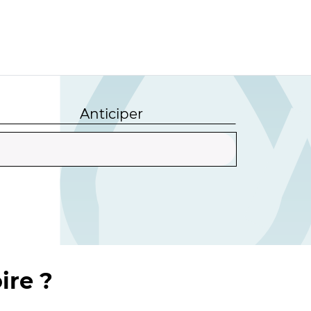
Anticiper
ire ?