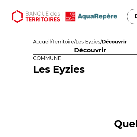
Aller au contenu principal
Aller au menu principal
Accueil
/
Territoire
/
Les Eyzies
/
Découvrir
Découvrir
COMMUNE
Les Eyzies
Quel