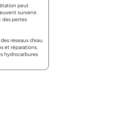
gétation peut
peuvent survenir.
t des pertes
 des réseaux d'eau
 et réparations.
es hydrocarbures