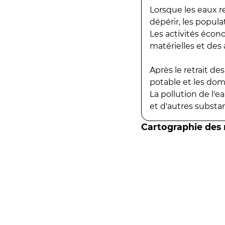
Lorsque les eaux r
dépérir, les popula
Les activités écon
matérielles et des a
Après le retrait d
potable et les do
La pollution de l'
et d'autres substanc
Cartographie des