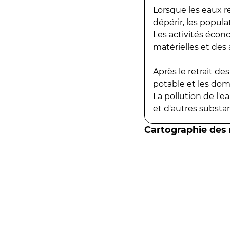
Lorsque les eaux r
dépérir, les popula
Les activités écon
matérielles et des a
Après le retrait d
potable et les do
La pollution de l'
et d'autres substanc
Cartographie des