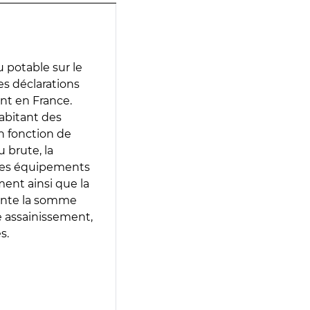
 potable sur le
des déclarations
ent en France.
abitant des
en fonction de
 brute, la
 les équipements
ment ainsi que la
sente la somme
e assainissement,
s.