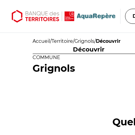
Aller au contenu principal
Aller au menu principal
Accueil
/
Territoire
/
Grignols
/
Découvrir
Découvrir
COMMUNE
Grignols
Quel