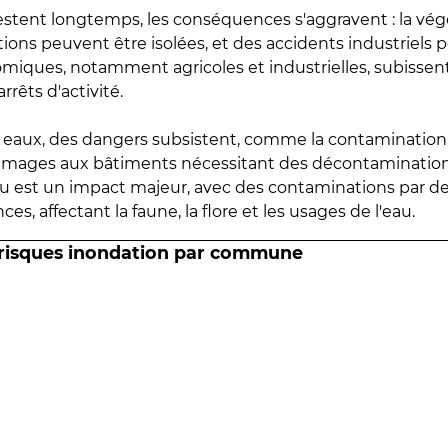
estent longtemps, les conséquences s'aggravent : la vé
tions peuvent être isolées, et des accidents industriels 
omiques, notamment agricoles et industrielles, subissen
rrêts d'activité.
es eaux, des dangers subsistent, comme la contamination
mmages aux bâtiments nécessitant des décontaminations
eau est un impact majeur, avec des contaminations par d
es, affectant la faune, la flore et les usages de l'eau.
 risques inondation par commune