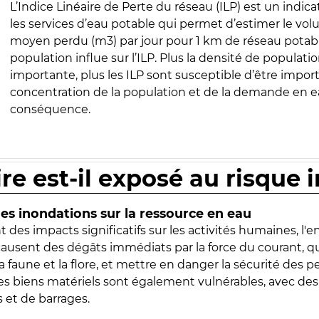
L’Indice Linéaire de Perte du réseau (ILP) est un indica
les services d’eau potable qui permet d’estimer le vo
moyen perdu (m3) par jour pour 1 km de réseau potabl
population influe sur l’ILP. Plus la densité de populatio
importante, plus les ILP sont susceptible d’être import
concentration de la population et de la demande en ea
conséquence.
ire est-il exposé au risque 
s inondations sur la ressource en eau
 des impacts significatifs sur les activités humaines, l'
 causent des dégâts immédiats par la force du courant, q
 faune et la flore, et mettre en danger la sécurité des p
 les biens matériels sont également vulnérables, avec des
 et de barrages.