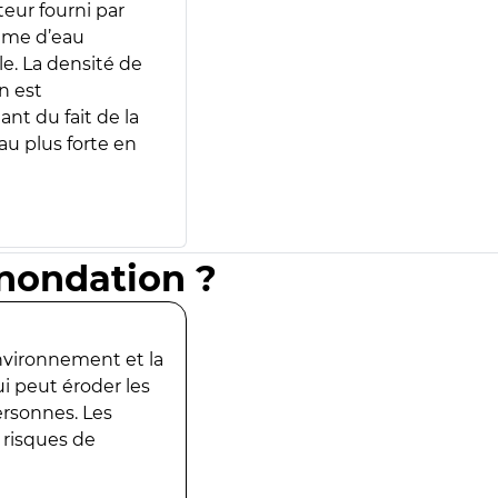
teur fourni par
lume d’eau
e. La densité de
n est
ant du fait de la
u plus forte en
inondation ?
environnement et la
ui peut éroder les
ersonnes. Les
 risques de