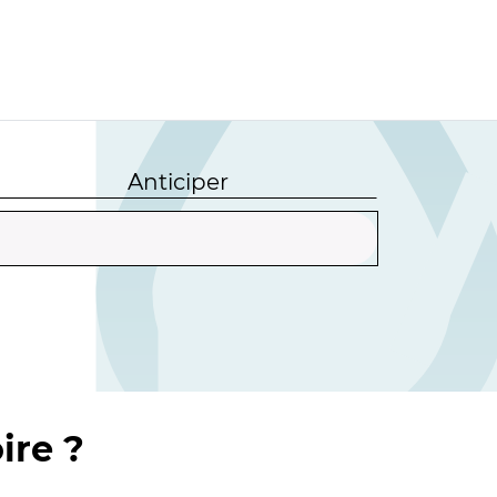
Anticiper
ire ?