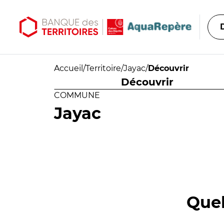
Aller au contenu principal
Aller au menu principal
Accueil
/
Territoire
/
Jayac
/
Découvrir
Découvrir
COMMUNE
Jayac
Quel