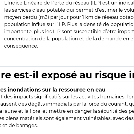
L’Indice Linéaire de Perte du réseau (ILP) est un indica
les services d’eau potable qui permet d’estimer le vo
moyen perdu (m3) par jour pour 1 km de réseau potabl
population influe sur l’ILP. Plus la densité de populatio
importante, plus les ILP sont susceptible d’être import
concentration de la population et de la demande en ea
conséquence.
ire est-il exposé au risque 
s inondations sur la ressource en eau
 des impacts significatifs sur les activités humaines, l'
 causent des dégâts immédiats par la force du courant, q
 faune et la flore, et mettre en danger la sécurité des p
 les biens matériels sont également vulnérables, avec des
 et de barrages.