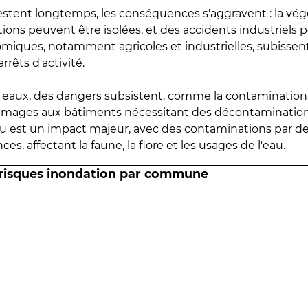
estent longtemps, les conséquences s'aggravent : la vé
tions peuvent être isolées, et des accidents industriels 
omiques, notamment agricoles et industrielles, subissen
rrêts d'activité.
es eaux, des dangers subsistent, comme la contamination
mmages aux bâtiments nécessitant des décontaminations
eau est un impact majeur, avec des contaminations par d
es, affectant la faune, la flore et les usages de l'eau.
 risques inondation par commune