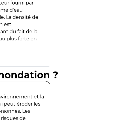
teur fourni par
lume d’eau
e. La densité de
n est
ant du fait de la
u plus forte en
inondation ?
environnement et la
ui peut éroder les
ersonnes. Les
 risques de