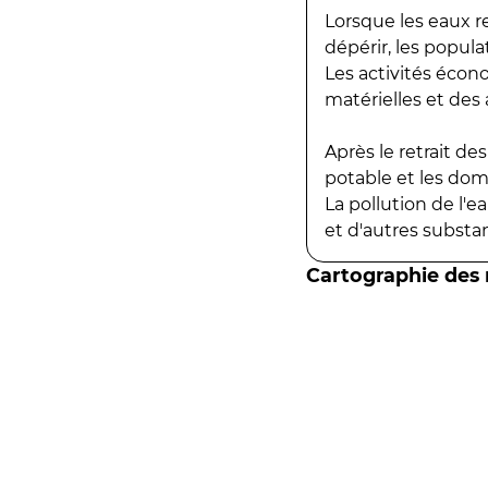
Lorsque les eaux r
dépérir, les popula
Les activités écon
matérielles et des a
Après le retrait d
potable et les do
La pollution de l'
et d'autres substanc
Cartographie des