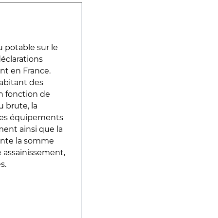
 potable sur le
déclarations
ent en France.
abitant des
en fonction de
 brute, la
 les équipements
ment ainsi que la
sente la somme
e assainissement,
s.