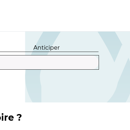
Anticiper
ire ?