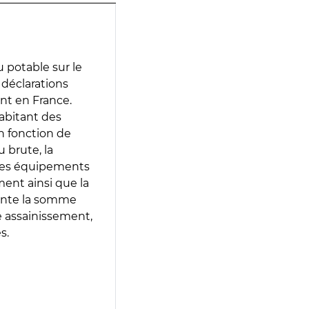
 potable sur le
s déclarations
ent en France.
abitant des
en fonction de
 brute, la
 les équipements
ment ainsi que la
sente la somme
e assainissement,
s.