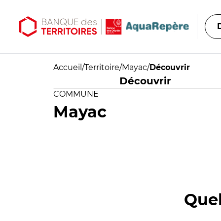
Aller au contenu principal
Aller au menu principal
Accueil
/
Territoire
/
Mayac
/
Découvrir
Découvrir
COMMUNE
Mayac
Quel