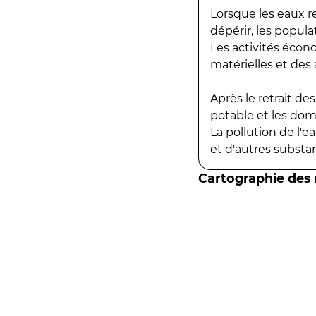
Lorsque les eaux r
dépérir, les popula
Les activités écon
matérielles et des a
Après le retrait d
potable et les do
La pollution de l'
et d'autres substanc
Cartographie des