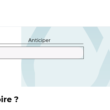
Anticiper
ire ?