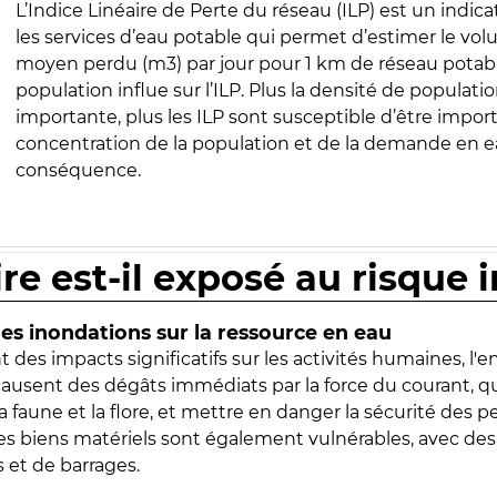
L’Indice Linéaire de Perte du réseau (ILP) est un indica
les services d’eau potable qui permet d’estimer le vo
moyen perdu (m3) par jour pour 1 km de réseau potabl
population influe sur l’ILP. Plus la densité de populatio
importante, plus les ILP sont susceptible d’être import
concentration de la population et de la demande en ea
conséquence.
ire est-il exposé au risque 
s inondations sur la ressource en eau
 des impacts significatifs sur les activités humaines, l'
 causent des dégâts immédiats par la force du courant, q
 faune et la flore, et mettre en danger la sécurité des p
 les biens matériels sont également vulnérables, avec des
 et de barrages.