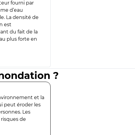
teur fourni par
lume d’eau
e. La densité de
n est
ant du fait de la
u plus forte en
inondation ?
environnement et la
ui peut éroder les
ersonnes. Les
 risques de