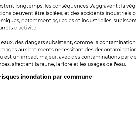
estent longtemps, les conséquences s'aggravent : la vé
tions peuvent être isolées, et des accidents industriels 
omiques, notamment agricoles et industrielles, subissen
rrêts d'activité.
es eaux, des dangers subsistent, comme la contamination
mmages aux bâtiments nécessitant des décontaminations
eau est un impact majeur, avec des contaminations par d
es, affectant la faune, la flore et les usages de l'eau.
 risques inondation par commune