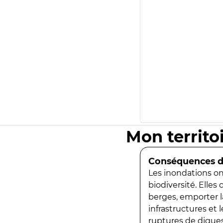
Mon territo
Conséquences de
Les inondations ont
biodiversité. Elles
berges, emporter la
infrastructures et
ruptures de digues