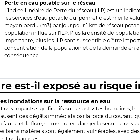
Perte en eau potable sur le réseau
L’Indice Linéaire de Perte du réseau (ILP) est un indica
les services d’eau potable qui permet d’estimer le vo
moyen perdu (m3) par jour pour 1 km de réseau potabl
population influe sur l’ILP. Plus la densité de populatio
importante, plus les ILP sont susceptible d’être import
concentration de la population et de la demande en ea
conséquence.
ire est-il exposé au risque 
s inondations sur la ressource en eau
 des impacts significatifs sur les activités humaines, l'
 causent des dégâts immédiats par la force du courant, q
 faune et la flore, et mettre en danger la sécurité des p
 les biens matériels sont également vulnérables, avec des
 et de barrages.