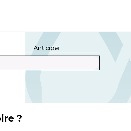
Anticiper
ire ?