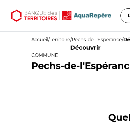
Aller au contenu principal
Aller au menu principal
Accueil
/
Territoire
/
Pechs-de-l'Espérance
/
Dé
Découvrir
COMMUNE
Pechs-de-l'Espéran
Quel