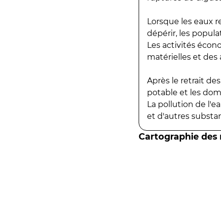
Lorsque les eaux r
dépérir, les popula
Les activités écon
matérielles et des a
Après le retrait d
potable et les do
La pollution de l'
et d'autres substanc
Cartographie des