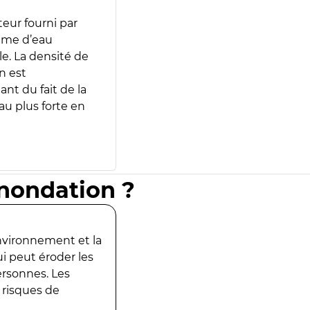
teur fourni par
lume d’eau
e. La densité de
n est
ant du fait de la
u plus forte en
inondation ?
environnement et la
ui peut éroder les
ersonnes. Les
 risques de