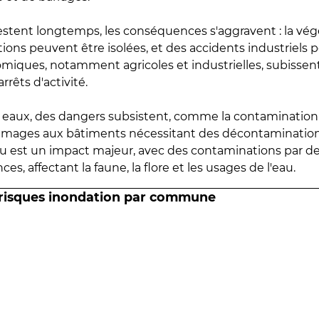
estent longtemps, les conséquences s'aggravent : la vé
tions peuvent être isolées, et des accidents industriels 
omiques, notamment agricoles et industrielles, subissen
rrêts d'activité.
es eaux, des dangers subsistent, comme la contamination
mmages aux bâtiments nécessitant des décontaminations
eau est un impact majeur, avec des contaminations par d
es, affectant la faune, la flore et les usages de l'eau.
 risques inondation par commune