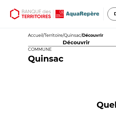
Aller au contenu principal
Aller au menu principal
Accueil
/
Territoire
/
Quinsac
/
Découvrir
Découvrir
COMMUNE
Quinsac
Quel