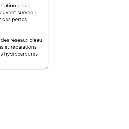
gétation peut
peuvent survenir.
t des pertes
 des réseaux d'eau
 et réparations.
es hydrocarbures