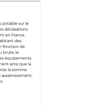
 potable sur le
des déclarations
ent en France.
abitant des
en fonction de
 brute, la
 les équipements
ment ainsi que la
sente la somme
e assainissement,
s.