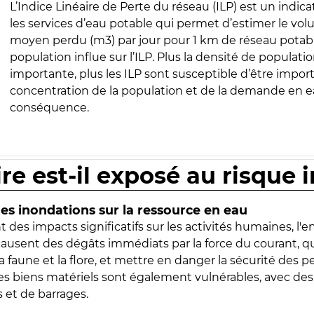
L’Indice Linéaire de Perte du réseau (ILP) est un indica
les services d’eau potable qui permet d’estimer le vo
moyen perdu (m3) par jour pour 1 km de réseau potabl
population influe sur l’ILP. Plus la densité de populatio
importante, plus les ILP sont susceptible d’être import
concentration de la population et de la demande en ea
conséquence.
ire est-il exposé au risque 
s inondations sur la ressource en eau
 des impacts significatifs sur les activités humaines, l'
 causent des dégâts immédiats par la force du courant, q
 faune et la flore, et mettre en danger la sécurité des p
 les biens matériels sont également vulnérables, avec des
 et de barrages.