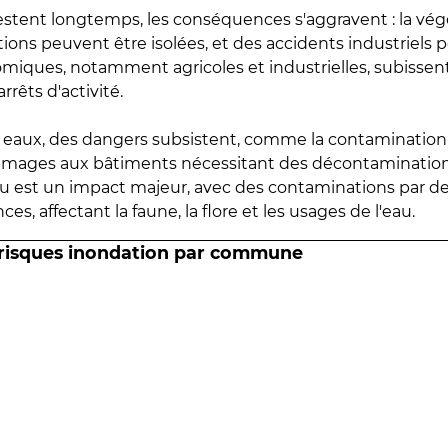
estent longtemps, les conséquences s'aggravent : la vé
tions peuvent être isolées, et des accidents industriels 
omiques, notamment agricoles et industrielles, subissen
rrêts d'activité.
es eaux, des dangers subsistent, comme la contamination
mmages aux bâtiments nécessitant des décontaminations
eau est un impact majeur, avec des contaminations par d
es, affectant la faune, la flore et les usages de l'eau.
 risques inondation par commune