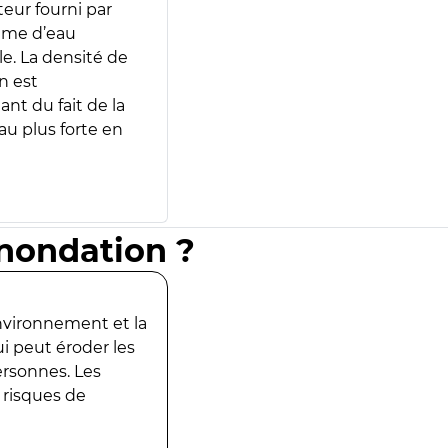
teur fourni par
lume d’eau
e. La densité de
n est
ant du fait de la
u plus forte en
inondation ?
environnement et la
ui peut éroder les
ersonnes. Les
 risques de