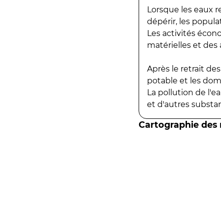
Lorsque les eaux r
dépérir, les popula
Les activités écon
matérielles et des a
Après le retrait d
potable et les do
La pollution de l'
et d'autres substanc
Cartographie des