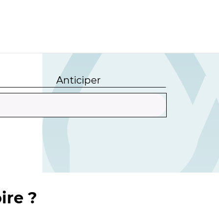
Anticiper
ire ?