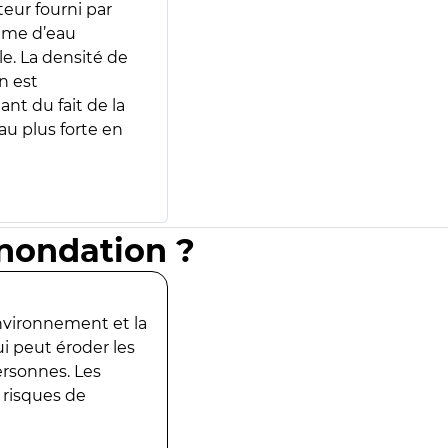
teur fourni par
lume d’eau
e. La densité de
n est
ant du fait de la
u plus forte en
inondation ?
environnement et la
ui peut éroder les
ersonnes. Les
 risques de