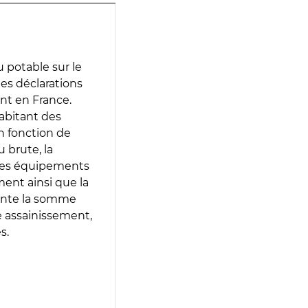
 potable sur le
des déclarations
ent en France.
abitant des
en fonction de
 brute, la
 les équipements
ment ainsi que la
sente la somme
e assainissement,
s.