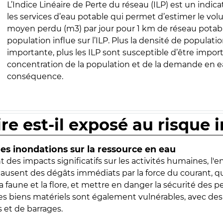
L’Indice Linéaire de Perte du réseau (ILP) est un indica
les services d’eau potable qui permet d’estimer le vo
moyen perdu (m3) par jour pour 1 km de réseau potabl
population influe sur l’ILP. Plus la densité de populatio
importante, plus les ILP sont susceptible d’être import
concentration de la population et de la demande en ea
conséquence.
ire est-il exposé au risque 
s inondations sur la ressource en eau
 des impacts significatifs sur les activités humaines, l'
 causent des dégâts immédiats par la force du courant, q
 faune et la flore, et mettre en danger la sécurité des p
 les biens matériels sont également vulnérables, avec des
 et de barrages.