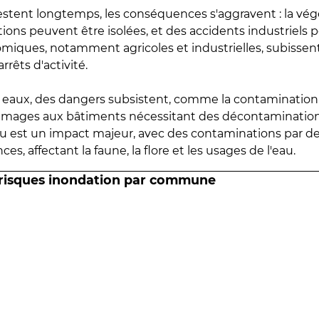
estent longtemps, les conséquences s'aggravent : la vé
tions peuvent être isolées, et des accidents industriels 
omiques, notamment agricoles et industrielles, subissen
rrêts d'activité.
es eaux, des dangers subsistent, comme la contamination
mmages aux bâtiments nécessitant des décontaminations
eau est un impact majeur, avec des contaminations par d
es, affectant la faune, la flore et les usages de l'eau.
 risques inondation par commune