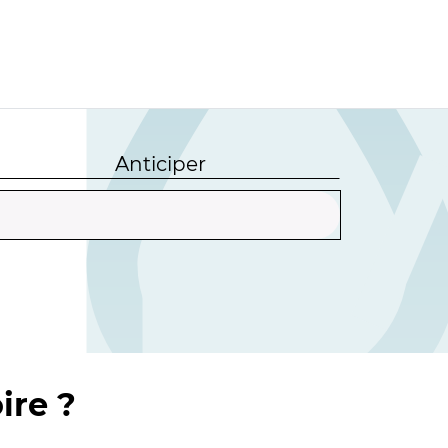
Anticiper
ire ?