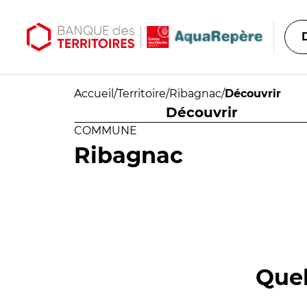
Aller au contenu principal
Aller au menu principal
Accueil
/
Territoire
/
Ribagnac
/
Découvrir
Découvrir
COMMUNE
Ribagnac
Quel