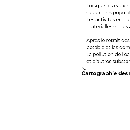
Lorsque les eaux r
dépérir, les popula
Les activités écon
matérielles et des a
Après le retrait d
potable et les do
La pollution de l'
et d'autres substanc
Cartographie des