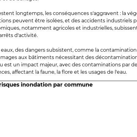
estent longtemps, les conséquences s'aggravent : la vé
tions peuvent être isolées, et des accidents industriels 
omiques, notamment agricoles et industrielles, subissen
rrêts d'activité.
es eaux, des dangers subsistent, comme la contamination
mmages aux bâtiments nécessitant des décontaminations
eau est un impact majeur, avec des contaminations par d
es, affectant la faune, la flore et les usages de l'eau.
 risques inondation par commune