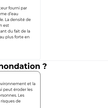
teur fourni par
lume d’eau
e. La densité de
n est
ant du fait de la
u plus forte en
inondation ?
environnement et la
ui peut éroder les
ersonnes. Les
 risques de