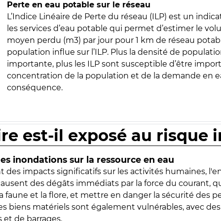
Perte en eau potable sur le réseau
L’Indice Linéaire de Perte du réseau (ILP) est un indica
les services d’eau potable qui permet d’estimer le vo
moyen perdu (m3) par jour pour 1 km de réseau potabl
population influe sur l’ILP. Plus la densité de populatio
importante, plus les ILP sont susceptible d’être import
concentration de la population et de la demande en ea
conséquence.
ire est-il exposé au risque 
s inondations sur la ressource en eau
 des impacts significatifs sur les activités humaines, l'
 causent des dégâts immédiats par la force du courant, q
 faune et la flore, et mettre en danger la sécurité des p
 les biens matériels sont également vulnérables, avec des
 et de barrages.