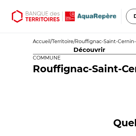
Aller au contenu principal
Aller au menu principal
Accueil
/
Territoire
/
Rouffignac-Saint-Cernin
Découvrir
COMMUNE
Rouffignac-Saint-Ce
Quel