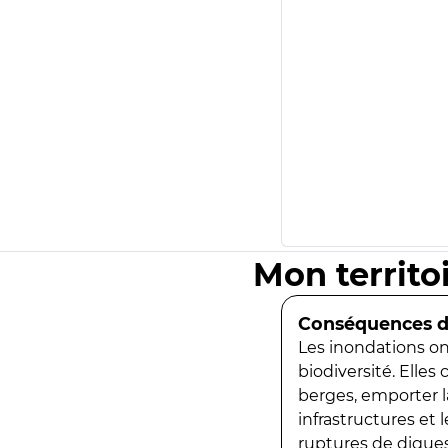
Mon territo
Conséquences de
Les inondations ont
biodiversité. Elles
berges, emporter la
infrastructures et
ruptures de digues