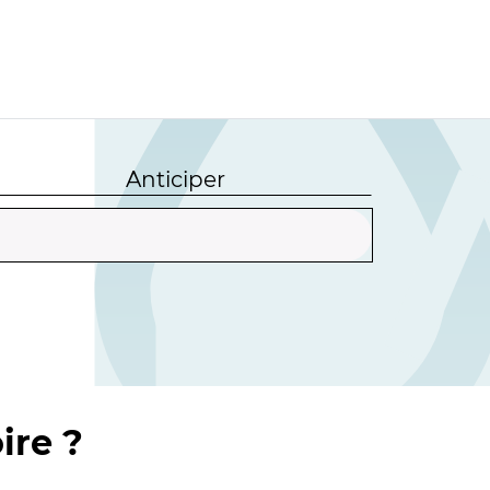
Anticiper
ire ?