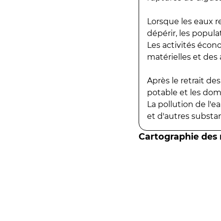
Lorsque les eaux r
dépérir, les popula
Les activités écon
matérielles et des a
Après le retrait d
potable et les do
La pollution de l'
et d'autres substanc
Cartographie des