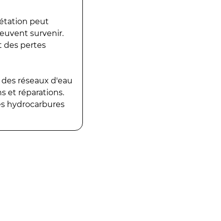
gétation peut
peuvent survenir.
t des pertes
 des réseaux d'eau
 et réparations.
es hydrocarbures