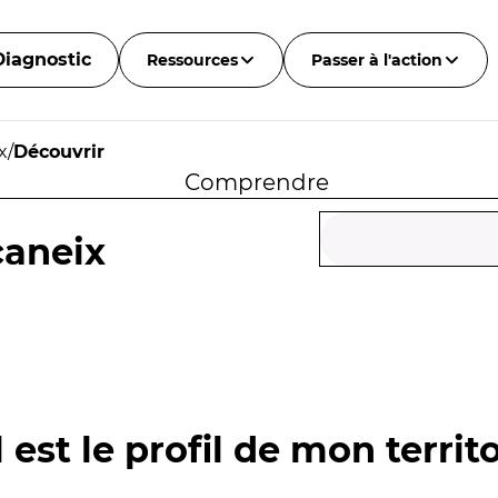
Diagnostic
Ressources
Passer à l'action
x
/
Découvrir
Comprendre
caneix
 est le profil de mon territo