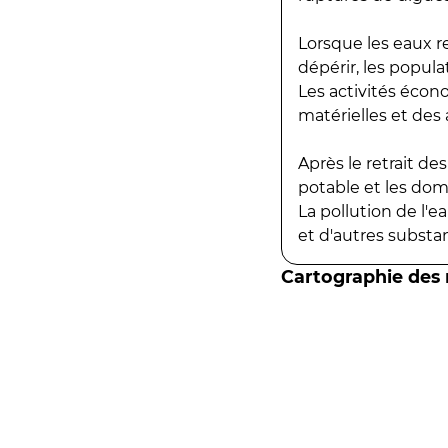
Lorsque les eaux r
dépérir, les popula
Les activités écon
matérielles et des a
Après le retrait d
potable et les do
La pollution de l'
et d'autres substanc
Cartographie des