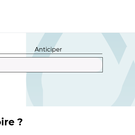
Anticiper
ire ?