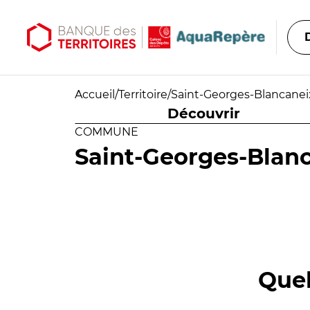
Aller au contenu principal
Aller au menu principal
Accueil
/
Territoire
/
Saint-Georges-Blancanei
Découvrir
COMMUNE
Saint-Georges-Blan
Quel