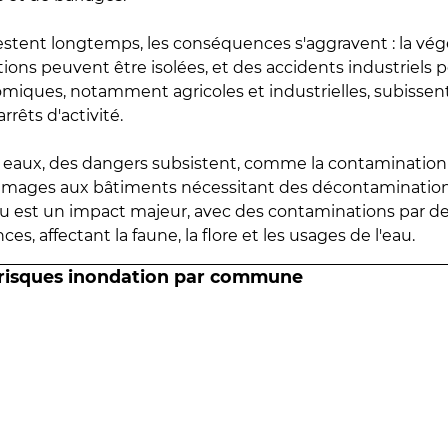
estent longtemps, les conséquences s'aggravent : la vé
tions peuvent être isolées, et des accidents industriels 
omiques, notamment agricoles et industrielles, subissen
rrêts d'activité.
es eaux, des dangers subsistent, comme la contamination
mmages aux bâtiments nécessitant des décontaminations
eau est un impact majeur, avec des contaminations par d
es, affectant la faune, la flore et les usages de l'eau.
 risques inondation par commune