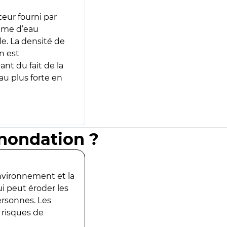
teur fourni par
lume d’eau
e. La densité de
n est
ant du fait de la
u plus forte en
inondation ?
environnement et la
ui peut éroder les
ersonnes. Les
 risques de