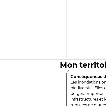
Mon territo
Conséquences de
Les inondations ont
biodiversité. Elles
berges, emporter la
infrastructures et
ruptures de digues