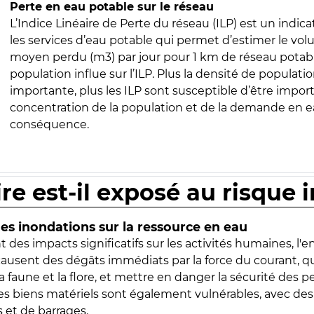
Perte en eau potable sur le réseau
L’Indice Linéaire de Perte du réseau (ILP) est un indica
les services d’eau potable qui permet d’estimer le vo
moyen perdu (m3) par jour pour 1 km de réseau potabl
population influe sur l’ILP. Plus la densité de populatio
importante, plus les ILP sont susceptible d’être import
concentration de la population et de la demande en ea
conséquence.
ire est-il exposé au risque 
s inondations sur la ressource en eau
 des impacts significatifs sur les activités humaines, l'
 causent des dégâts immédiats par la force du courant, q
 faune et la flore, et mettre en danger la sécurité des p
 les biens matériels sont également vulnérables, avec des
 et de barrages.