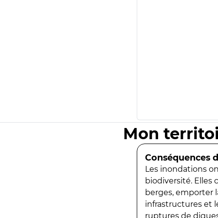
Mon territo
Conséquences de
Les inondations ont
biodiversité. Elles
berges, emporter la
infrastructures et
ruptures de digues