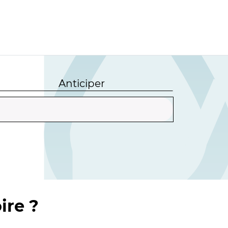
Anticiper
ire ?