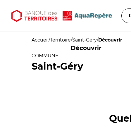
Aller au contenu principal
Aller au menu principal
Accueil
/
Territoire
/
Saint-Géry
/
Découvrir
Découvrir
COMMUNE
Saint-Géry
Quel