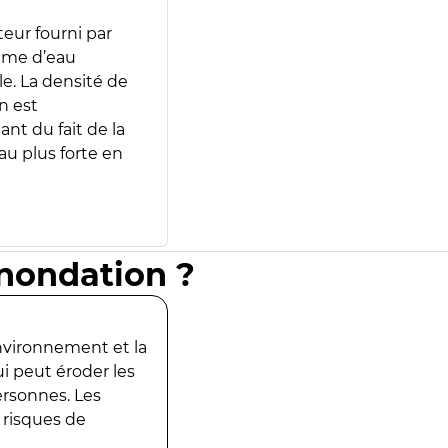
teur fourni par
lume d’eau
e. La densité de
n est
ant du fait de la
u plus forte en
inondation ?
environnement et la
ui peut éroder les
ersonnes. Les
 risques de