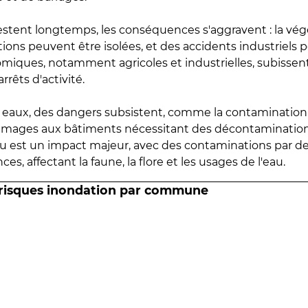
estent longtemps, les conséquences s'aggravent : la vé
tions peuvent être isolées, et des accidents industriels 
omiques, notamment agricoles et industrielles, subissen
rrêts d'activité.
es eaux, des dangers subsistent, comme la contamination
mmages aux bâtiments nécessitant des décontaminations
eau est un impact majeur, avec des contaminations par d
es, affectant la faune, la flore et les usages de l'eau.
 risques inondation par commune