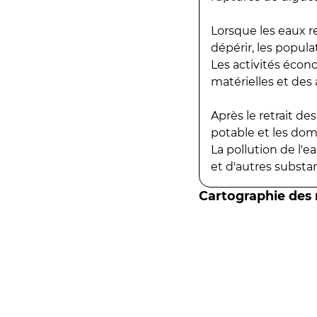
Lorsque les eaux r
dépérir, les popula
Les activités écon
matérielles et des a
Après le retrait d
potable et les do
La pollution de l'
et d'autres substanc
Cartographie des