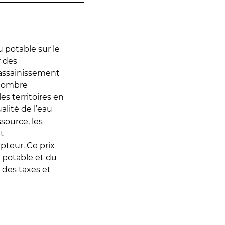
 potable sur le
r des
d’assainissement
 nombre
es territoires en
lité de l’eau
source, les
t
epteur. Ce prix
 potable et du
 des taxes et