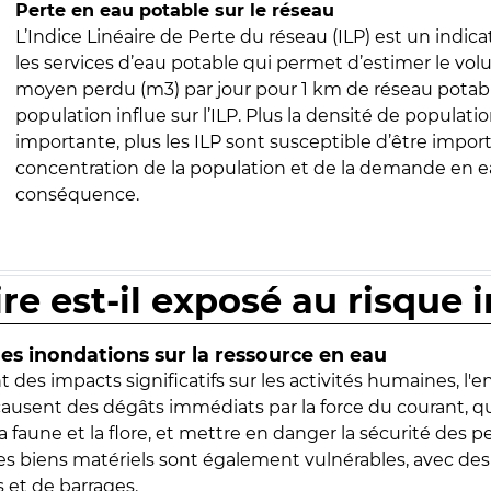
Perte en eau potable sur le réseau
L’Indice Linéaire de Perte du réseau (ILP) est un indica
les services d’eau potable qui permet d’estimer le vo
moyen perdu (m3) par jour pour 1 km de réseau potabl
population influe sur l’ILP. Plus la densité de populatio
importante, plus les ILP sont susceptible d’être import
concentration de la population et de la demande en ea
conséquence.
ire est-il exposé au risque 
s inondations sur la ressource en eau
 des impacts significatifs sur les activités humaines, l'
 causent des dégâts immédiats par la force du courant, q
 faune et la flore, et mettre en danger la sécurité des p
 les biens matériels sont également vulnérables, avec des
 et de barrages.