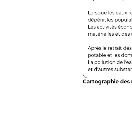
Lorsque les eaux r
dépérir, les popula
Les activités écon
matérielles et des a
Après le retrait d
potable et les do
La pollution de l'
et d'autres substanc
Cartographie des