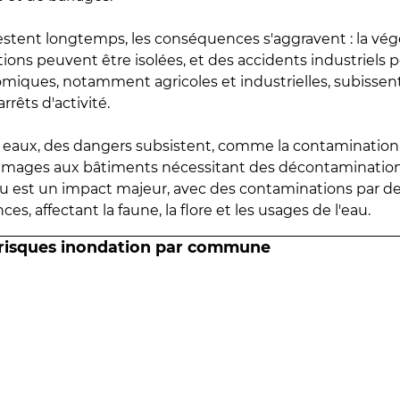
estent longtemps, les conséquences s'aggravent : la vé
tions peuvent être isolées, et des accidents industriels 
omiques, notamment agricoles et industrielles, subissen
rrêts d'activité.
es eaux, des dangers subsistent, comme la contamination
mmages aux bâtiments nécessitant des décontaminations
eau est un impact majeur, avec des contaminations par d
es, affectant la faune, la flore et les usages de l'eau.
 risques inondation par commune