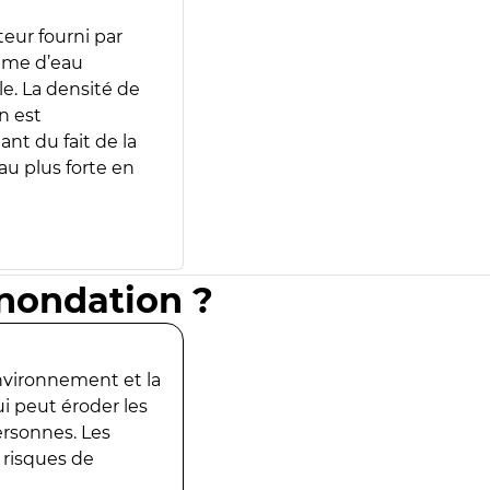
teur fourni par
lume d’eau
e. La densité de
n est
ant du fait de la
u plus forte en
inondation ?
environnement et la
ui peut éroder les
ersonnes. Les
 risques de