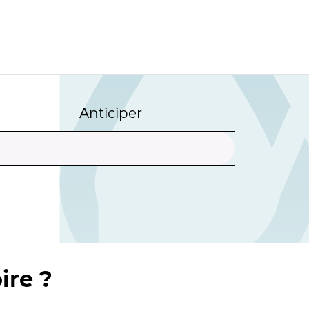
Anticiper
ire ?