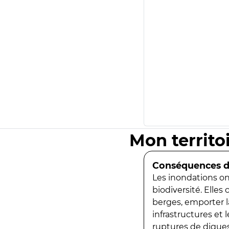
Mon territo
Conséquences de
Les inondations ont
biodiversité. Elles
berges, emporter la
infrastructures et
ruptures de digues