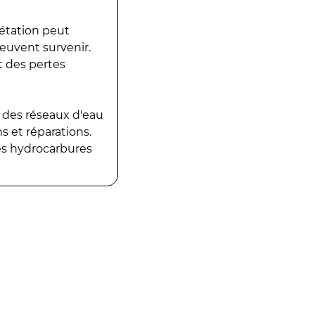
gétation peut
peuvent survenir.
t des pertes
 des réseaux d'eau
 et réparations.
es hydrocarbures