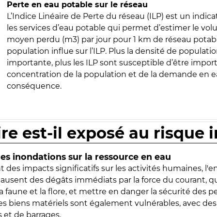
Perte en eau potable sur le réseau
L’Indice Linéaire de Perte du réseau (ILP) est un indica
les services d’eau potable qui permet d’estimer le vo
moyen perdu (m3) par jour pour 1 km de réseau potabl
population influe sur l’ILP. Plus la densité de populatio
importante, plus les ILP sont susceptible d’être import
concentration de la population et de la demande en ea
conséquence.
ire est-il exposé au risque 
s inondations sur la ressource en eau
 des impacts significatifs sur les activités humaines, l'
 causent des dégâts immédiats par la force du courant, q
 faune et la flore, et mettre en danger la sécurité des p
 les biens matériels sont également vulnérables, avec des
 et de barrages.