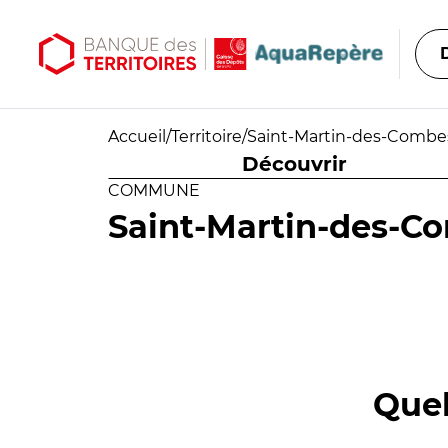
Aller au contenu principal
Aller au menu principal
Accueil
/
Territoire
/
Saint-Martin-des-Combe
Découvrir
COMMUNE
Saint-Martin-des-C
Quel