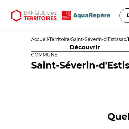
Aller au contenu principal
Aller au menu principal
Accueil
/
Territoire
/
Saint-Séverin-d'Estissac
/
Découvrir
COMMUNE
Saint-Séverin-d'Esti
Quel