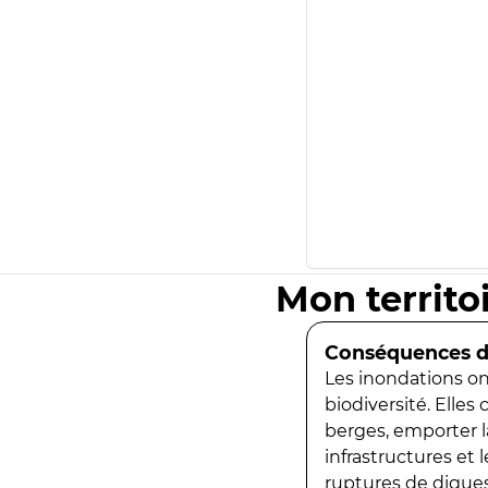
Mon territo
Conséquences de
Les inondations ont
biodiversité. Elles
berges, emporter la
infrastructures et
ruptures de digues