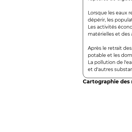
Lorsque les eaux r
dépérir, les popula
Les activités écon
matérielles et des a
Après le retrait d
potable et les do
La pollution de l'
et d'autres substanc
Cartographie des