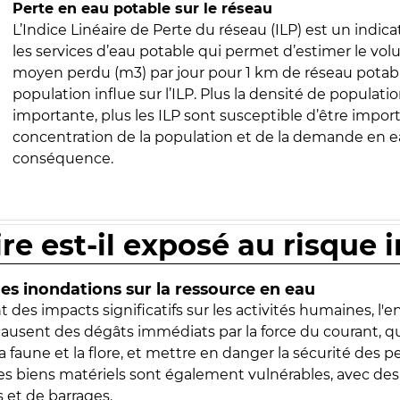
Perte en eau potable sur le réseau
L’Indice Linéaire de Perte du réseau (ILP) est un indica
les services d’eau potable qui permet d’estimer le vo
moyen perdu (m3) par jour pour 1 km de réseau potabl
population influe sur l’ILP. Plus la densité de populatio
importante, plus les ILP sont susceptible d’être import
concentration de la population et de la demande en ea
conséquence.
ire est-il exposé au risque 
s inondations sur la ressource en eau
 des impacts significatifs sur les activités humaines, l'
 causent des dégâts immédiats par la force du courant, q
 faune et la flore, et mettre en danger la sécurité des p
 les biens matériels sont également vulnérables, avec des
 et de barrages.