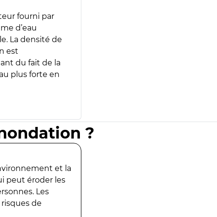
teur fourni par
lume d’eau
e. La densité de
n est
ant du fait de la
u plus forte en
inondation ?
environnement et la
ui peut éroder les
ersonnes. Les
 risques de