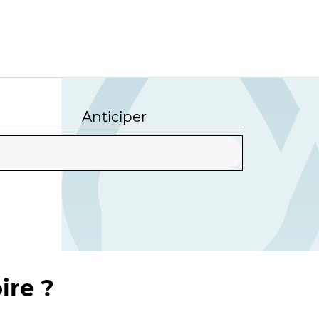
Anticiper
ire ?