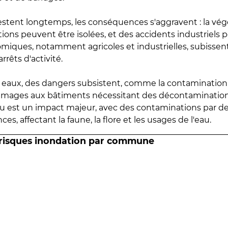
estent longtemps, les conséquences s'aggravent : la vé
tions peuvent être isolées, et des accidents industriels 
omiques, notamment agricoles et industrielles, subissen
rrêts d'activité.
es eaux, des dangers subsistent, comme la contamination
mmages aux bâtiments nécessitant des décontaminations
eau est un impact majeur, avec des contaminations par d
es, affectant la faune, la flore et les usages de l'eau.
 risques inondation par commune