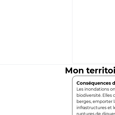
Mon territo
Conséquences de
Les inondations ont
biodiversité. Elles
berges, emporter la
infrastructures et
ruptures de digues