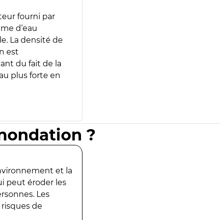
teur fourni par
lume d’eau
e. La densité de
n est
ant du fait de la
u plus forte en
inondation ?
environnement et la
ui peut éroder les
ersonnes. Les
 risques de