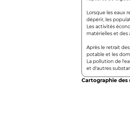
Lorsque les eaux r
dépérir, les popula
Les activités écon
matérielles et des a
Après le retrait d
potable et les do
La pollution de l'
et d'autres substanc
Cartographie des