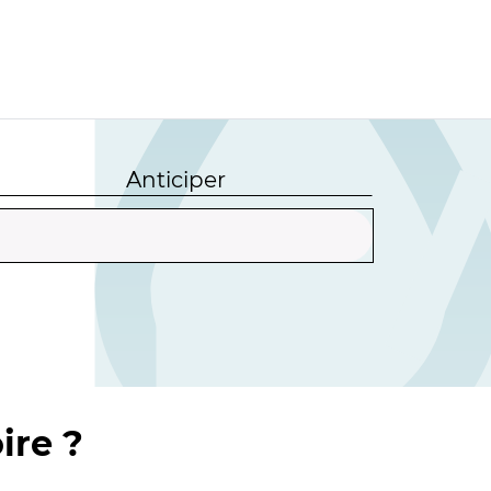
Anticiper
ire ?