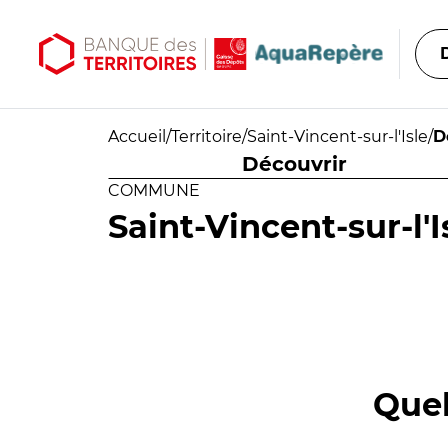
Aller au contenu principal
Aller au menu principal
Accueil
/
Territoire
/
Saint-Vincent-sur-l'Isle
/
D
Découvrir
COMMUNE
Saint-Vincent-sur-l'I
Quel