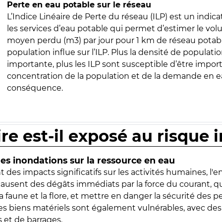
Perte en eau potable sur le réseau
L’Indice Linéaire de Perte du réseau (ILP) est un indica
les services d’eau potable qui permet d’estimer le vo
moyen perdu (m3) par jour pour 1 km de réseau potabl
population influe sur l’ILP. Plus la densité de populatio
importante, plus les ILP sont susceptible d’être import
concentration de la population et de la demande en ea
conséquence.
ire est-il exposé au risque 
s inondations sur la ressource en eau
 des impacts significatifs sur les activités humaines, l'
 causent des dégâts immédiats par la force du courant, q
 faune et la flore, et mettre en danger la sécurité des p
 les biens matériels sont également vulnérables, avec des
 et de barrages.