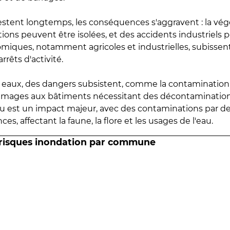
estent longtemps, les conséquences s'aggravent : la vé
tions peuvent être isolées, et des accidents industriels 
omiques, notamment agricoles et industrielles, subissen
rrêts d'activité.
es eaux, des dangers subsistent, comme la contamination
mmages aux bâtiments nécessitant des décontaminations
eau est un impact majeur, avec des contaminations par d
es, affectant la faune, la flore et les usages de l'eau.
 risques inondation par commune