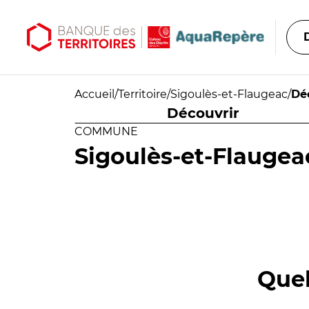
Aller au contenu principal
Aller au menu principal
Accueil
/
Territoire
/
Sigoulès-et-Flaugeac
/
Dé
Découvrir
COMMUNE
Sigoulès-et-Flaugea
Quel