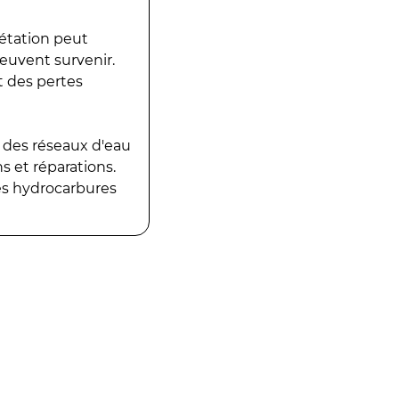
gétation peut
peuvent survenir.
t des pertes
 des réseaux d'eau
 et réparations.
es hydrocarbures