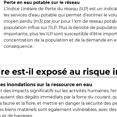
Perte en eau potable sur le réseau
L’Indice Linéaire de Perte du réseau (ILP) est un indica
les services d’eau potable qui permet d’estimer le vo
moyen perdu (m3) par jour pour 1 km de réseau potabl
population influe sur l’ILP. Plus la densité de populatio
importante, plus les ILP sont susceptible d’être import
concentration de la population et de la demande en ea
conséquence.
ire est-il exposé au risque 
s inondations sur la ressource en eau
 des impacts significatifs sur les activités humaines, l'
 causent des dégâts immédiats par la force du courant, q
 faune et la flore, et mettre en danger la sécurité des p
 les biens matériels sont également vulnérables, avec des
 et de barrages.