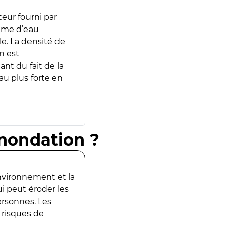
teur fourni par
lume d’eau
e. La densité de
n est
ant du fait de la
u plus forte en
inondation ?
environnement et la
ui peut éroder les
ersonnes. Les
 risques de