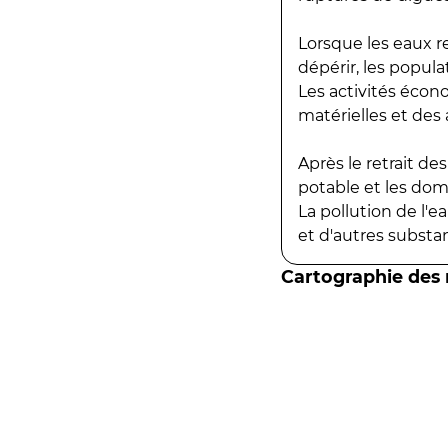
Lorsque les eaux r
dépérir, les popula
Les activités écon
matérielles et des a
Après le retrait d
potable et les do
La pollution de l'
et d'autres substanc
Cartographie des