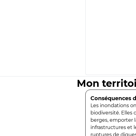
Mon territo
Conséquences de
Les inondations ont
biodiversité. Elles
berges, emporter la
infrastructures et
ruptures de digues