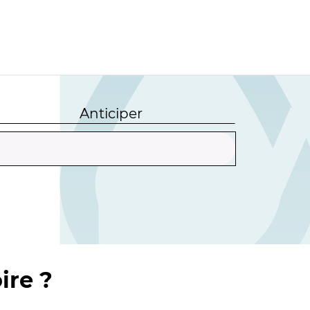
Anticiper
ire ?