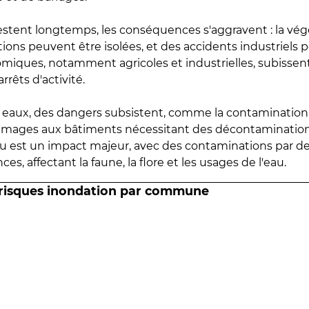
estent longtemps, les conséquences s'aggravent : la vé
tions peuvent être isolées, et des accidents industriels 
omiques, notamment agricoles et industrielles, subissen
rrêts d'activité.
es eaux, des dangers subsistent, comme la contamination
mmages aux bâtiments nécessitant des décontaminations
eau est un impact majeur, avec des contaminations par d
es, affectant la faune, la flore et les usages de l'eau.
 risques inondation par commune