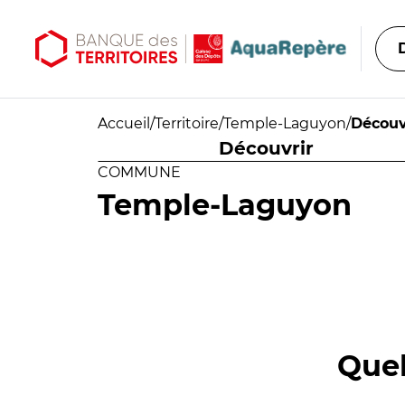
Aller au contenu principal
Aller au menu principal
Accueil
/
Territoire
/
Temple-Laguyon
/
Découv
Découvrir
COMMUNE
Temple-Laguyon
Quel