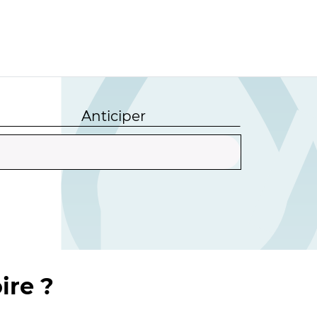
Anticiper
ire ?