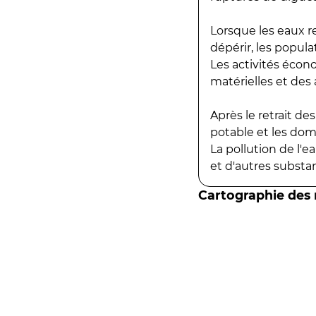
Lorsque les eaux r
dépérir, les popula
Les activités écon
matérielles et des a
Après le retrait d
potable et les do
La pollution de l'
et d'autres substanc
Cartographie des