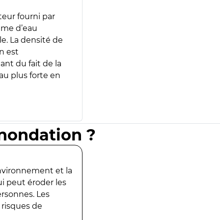
teur fourni par
lume d’eau
e. La densité de
n est
ant du fait de la
u plus forte en
inondation ?
environnement et la
ui peut éroder les
ersonnes. Les
 risques de