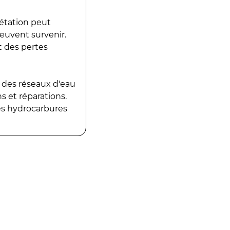
gétation peut
peuvent survenir.
t des pertes
 des réseaux d'eau
 et réparations.
es hydrocarbures