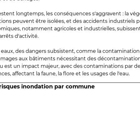
estent longtemps, les conséquences s'aggravent : la vé
tions peuvent être isolées, et des accidents industriels 
omiques, notamment agricoles et industrielles, subissen
rrêts d'activité.
es eaux, des dangers subsistent, comme la contamination
mmages aux bâtiments nécessitant des décontaminations
eau est un impact majeur, avec des contaminations par d
es, affectant la faune, la flore et les usages de l'eau.
 risques inondation par commune