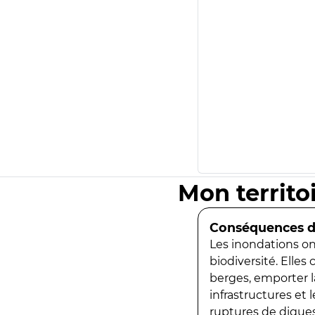
Mon territo
Conséquences de
Les inondations ont
biodiversité. Elles
berges, emporter la
infrastructures et
ruptures de digues