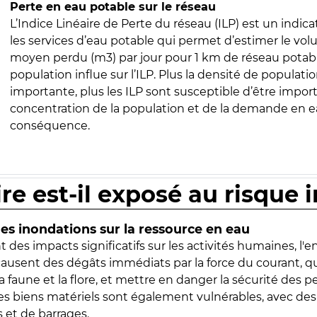
Perte en eau potable sur le réseau
L’Indice Linéaire de Perte du réseau (ILP) est un indica
les services d’eau potable qui permet d’estimer le vo
moyen perdu (m3) par jour pour 1 km de réseau potabl
population influe sur l’ILP. Plus la densité de populatio
importante, plus les ILP sont susceptible d’être import
concentration de la population et de la demande en ea
conséquence.
ire est-il exposé au risque 
s inondations sur la ressource en eau
 des impacts significatifs sur les activités humaines, l'
 causent des dégâts immédiats par la force du courant, q
 faune et la flore, et mettre en danger la sécurité des p
 les biens matériels sont également vulnérables, avec des
 et de barrages.