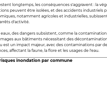
estent longtemps, les conséquences s'aggravent : la vé
tions peuvent être isolées, et des accidents industriels 
omiques, notamment agricoles et industrielles, subissen
rrêts d'activité.
es eaux, des dangers subsistent, comme la contamination
mmages aux bâtiments nécessitant des décontaminations
eau est un impact majeur, avec des contaminations par d
es, affectant la faune, la flore et les usages de l'eau.
 risques inondation par commune