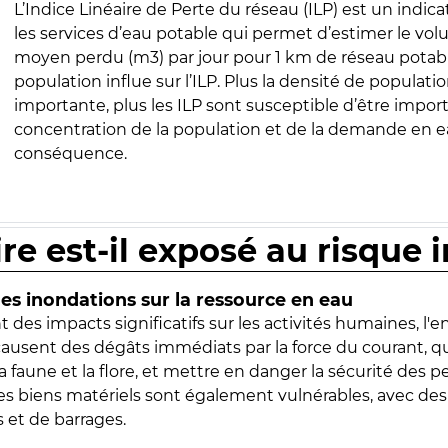
L’Indice Linéaire de Perte du réseau (ILP) est un indica
les services d’eau potable qui permet d’estimer le vo
moyen perdu (m3) par jour pour 1 km de réseau potabl
population influe sur l’ILP. Plus la densité de populatio
importante, plus les ILP sont susceptible d’être import
concentration de la population et de la demande en ea
conséquence.
ire est-il exposé au risque 
s inondations sur la ressource en eau
 des impacts significatifs sur les activités humaines, l'
 causent des dégâts immédiats par la force du courant, q
 faune et la flore, et mettre en danger la sécurité des p
 les biens matériels sont également vulnérables, avec des
 et de barrages.