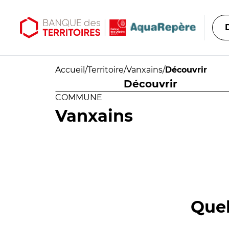
Aller au contenu principal
Aller au menu principal
Accueil
/
Territoire
/
Vanxains
/
Découvrir
Découvrir
COMMUNE
Vanxains
Quel