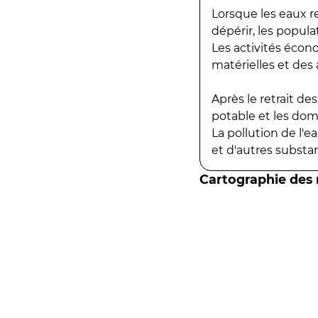
Lorsque les eaux r
dépérir, les popula
Les activités écon
matérielles et des a
Après le retrait d
potable et les do
La pollution de l'
et d'autres substanc
Cartographie des