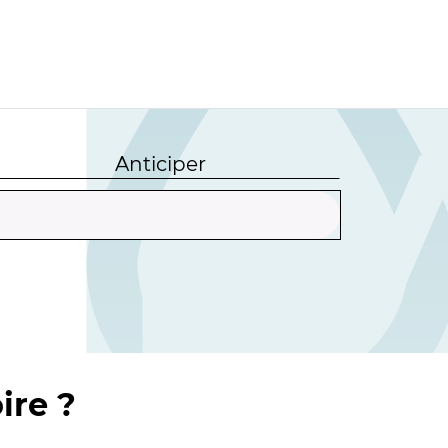
Anticiper
ire ?