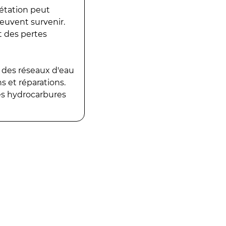
gétation peut
peuvent survenir.
t des pertes
 des réseaux d'eau
 et réparations.
es hydrocarbures