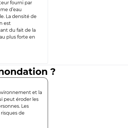
teur fourni par
lume d’eau
e. La densité de
n est
ant du fait de la
u plus forte en
inondation ?
environnement et la
ui peut éroder les
ersonnes. Les
 risques de