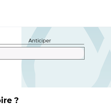
Anticiper
ire ?