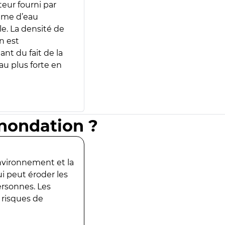
teur fourni par
lume d’eau
e. La densité de
n est
ant du fait de la
u plus forte en
inondation ?
environnement et la
ui peut éroder les
ersonnes. Les
 risques de