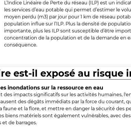
L’Indice Linéaire de Perte du réseau (ILP) est un indica
les services d’eau potable qui permet d’estimer le vo
moyen perdu (m3) par jour pour 1 km de réseau potabl
population influe sur l’ILP. Plus la densité de populatio
importante, plus les ILP sont susceptible d’être import
concentration de la population et de la demande en ea
conséquence.
ire est-il exposé au risque 
s inondations sur la ressource en eau
 des impacts significatifs sur les activités humaines, l'
 causent des dégâts immédiats par la force du courant, q
 faune et la flore, et mettre en danger la sécurité des p
 les biens matériels sont également vulnérables, avec des
 et de barrages.