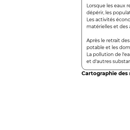
Lorsque les eaux r
dépérir, les popula
Les activités écon
matérielles et des a
Après le retrait d
potable et les do
La pollution de l'
et d'autres substanc
Cartographie des