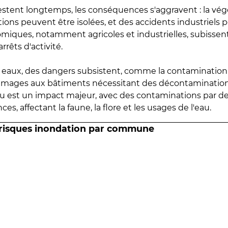
estent longtemps, les conséquences s'aggravent : la vé
tions peuvent être isolées, et des accidents industriels 
omiques, notamment agricoles et industrielles, subissen
rrêts d'activité.
es eaux, des dangers subsistent, comme la contamination
mmages aux bâtiments nécessitant des décontaminations
eau est un impact majeur, avec des contaminations par d
es, affectant la faune, la flore et les usages de l'eau.
 risques inondation par commune