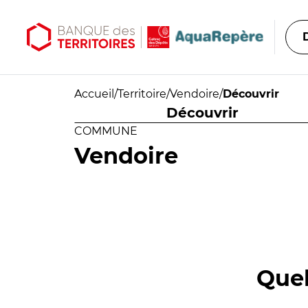
Aller au contenu principal
Aller au menu principal
Accueil
/
Territoire
/
Vendoire
/
Découvrir
Découvrir
COMMUNE
Vendoire
Quel