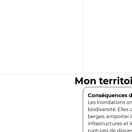
Mon territo
Conséquences de
Les inondations ont
biodiversité. Elles
berges, emporter la
infrastructures et
ruptures de digues