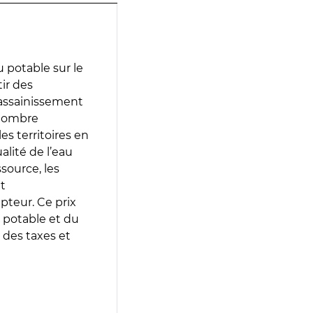
 potable sur le
tir des
d’assainissement
 nombre
es territoires en
lité de l’eau
source, les
t
epteur. Ce prix
 potable et du
 des taxes et