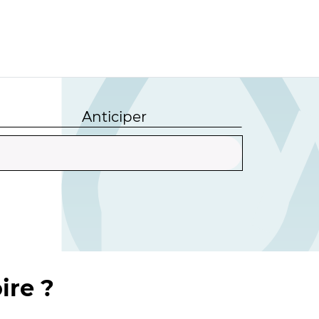
Anticiper
ire ?