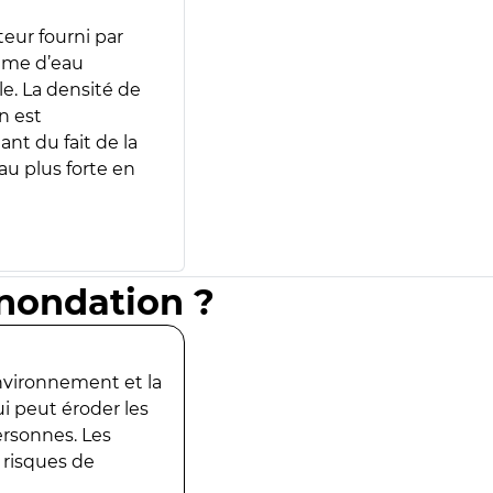
teur fourni par
lume d’eau
e. La densité de
n est
ant du fait de la
u plus forte en
inondation ?
environnement et la
ui peut éroder les
ersonnes. Les
 risques de