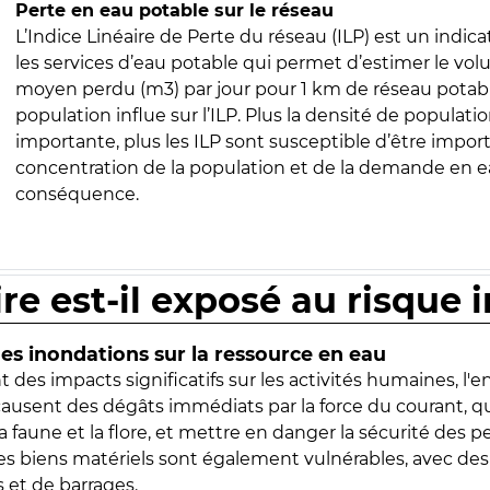
Perte en eau potable sur le réseau
L’Indice Linéaire de Perte du réseau (ILP) est un indica
les services d’eau potable qui permet d’estimer le vo
moyen perdu (m3) par jour pour 1 km de réseau potabl
population influe sur l’ILP. Plus la densité de populatio
importante, plus les ILP sont susceptible d’être import
concentration de la population et de la demande en ea
conséquence.
ire est-il exposé au risque 
s inondations sur la ressource en eau
 des impacts significatifs sur les activités humaines, l'
 causent des dégâts immédiats par la force du courant, q
 faune et la flore, et mettre en danger la sécurité des p
 les biens matériels sont également vulnérables, avec des
 et de barrages.