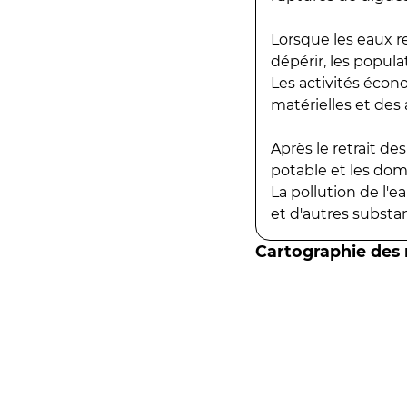
Lorsque les eaux r
dépérir, les popula
Les activités écon
matérielles et des a
Après le retrait d
potable et les do
La pollution de l'
et d'autres substanc
Cartographie des