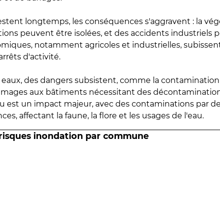
estent longtemps, les conséquences s'aggravent : la vé
tions peuvent être isolées, et des accidents industriels 
omiques, notamment agricoles et industrielles, subissen
rrêts d'activité.
es eaux, des dangers subsistent, comme la contamination
mmages aux bâtiments nécessitant des décontaminations
eau est un impact majeur, avec des contaminations par d
es, affectant la faune, la flore et les usages de l'eau.
 risques inondation par commune