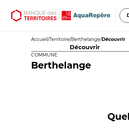
Aller au contenu principal
Aller au menu principal
Accueil
/
Territoire
/
Berthelange
/
Découvrir
Découvrir
COMMUNE
Berthelange
Quel