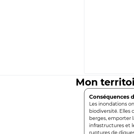
Mon territo
Conséquences de
Les inondations ont
biodiversité. Elles
berges, emporter la
infrastructures et
ruptures de digues