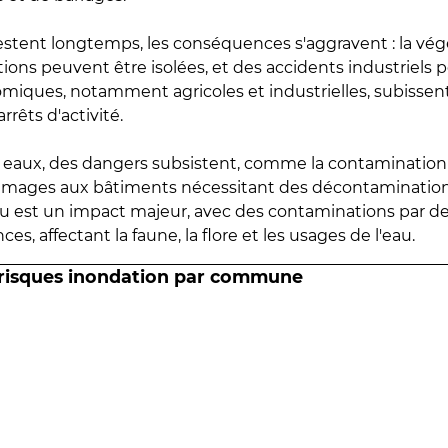
estent longtemps, les conséquences s'aggravent : la vé
tions peuvent être isolées, et des accidents industriels 
omiques, notamment agricoles et industrielles, subissen
rrêts d'activité.
es eaux, des dangers subsistent, comme la contamination
mmages aux bâtiments nécessitant des décontaminations
eau est un impact majeur, avec des contaminations par d
es, affectant la faune, la flore et les usages de l'eau.
 risques inondation par commune