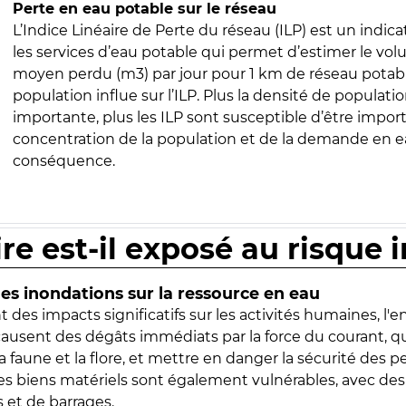
Perte en eau potable sur le réseau
L’Indice Linéaire de Perte du réseau (ILP) est un indica
les services d’eau potable qui permet d’estimer le vo
moyen perdu (m3) par jour pour 1 km de réseau potabl
population influe sur l’ILP. Plus la densité de populatio
importante, plus les ILP sont susceptible d’être import
concentration de la population et de la demande en ea
conséquence.
ire est-il exposé au risque 
s inondations sur la ressource en eau
 des impacts significatifs sur les activités humaines, l'
 causent des dégâts immédiats par la force du courant, q
 faune et la flore, et mettre en danger la sécurité des p
 les biens matériels sont également vulnérables, avec des
 et de barrages.