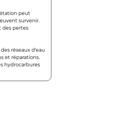
gétation peut
peuvent survenir.
t des pertes
 des réseaux d'eau
 et réparations.
es hydrocarbures