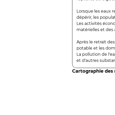
Lorsque les eaux r
dépérir, les popula
Les activités écon
matérielles et des a
Après le retrait d
potable et les do
La pollution de l'
et d'autres substanc
Cartographie des