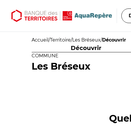
Aller au contenu principal
Aller au menu principal
Accueil
/
Territoire
/
Les Bréseux
/
Découvrir
Découvrir
COMMUNE
Les Bréseux
Quel