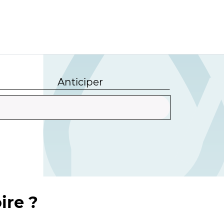
Anticiper
ire ?