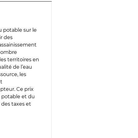
 potable sur le
ir des
d’assainissement
 nombre
es territoires en
lité de l’eau
source, les
t
epteur. Ce prix
 potable et du
 des taxes et