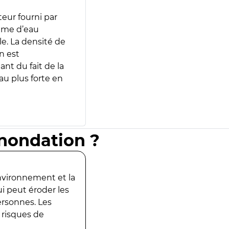
teur fourni par
lume d’eau
e. La densité de
n est
ant du fait de la
u plus forte en
inondation ?
environnement et la
ui peut éroder les
ersonnes. Les
 risques de