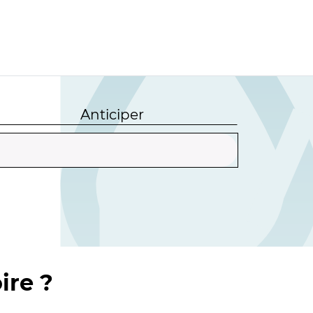
Anticiper
ire ?