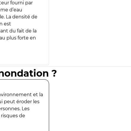
teur fourni par
lume d’eau
e. La densité de
n est
ant du fait de la
u plus forte en
inondation ?
environnement et la
ui peut éroder les
ersonnes. Les
 risques de