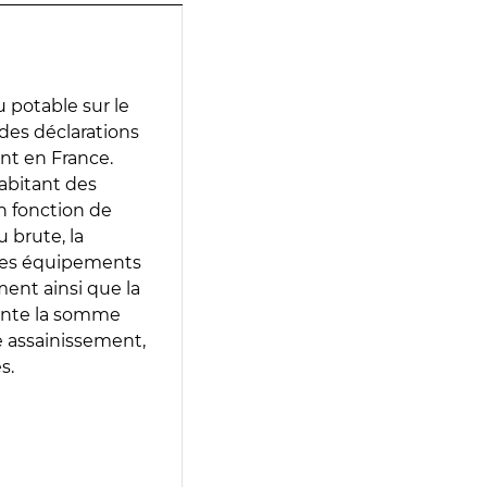
 potable sur le
r des déclarations
ent en France.
abitant des
en fonction de
 brute, la
 les équipements
ment ainsi que la
sente la somme
e assainissement,
s.