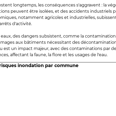
estent longtemps, les conséquences s'aggravent : la vé
tions peuvent être isolées, et des accidents industriels 
omiques, notamment agricoles et industrielles, subissen
rrêts d'activité.
es eaux, des dangers subsistent, comme la contamination
mmages aux bâtiments nécessitant des décontaminations
eau est un impact majeur, avec des contaminations par d
es, affectant la faune, la flore et les usages de l'eau.
 risques inondation par commune