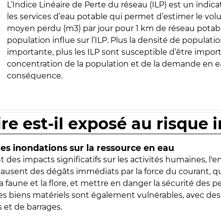
L’Indice Linéaire de Perte du réseau (ILP) est un indica
les services d’eau potable qui permet d’estimer le vo
moyen perdu (m3) par jour pour 1 km de réseau potabl
population influe sur l’ILP. Plus la densité de populatio
importante, plus les ILP sont susceptible d’être import
concentration de la population et de la demande en ea
conséquence.
ire est-il exposé au risque 
s inondations sur la ressource en eau
 des impacts significatifs sur les activités humaines, l'
 causent des dégâts immédiats par la force du courant, q
 faune et la flore, et mettre en danger la sécurité des p
 les biens matériels sont également vulnérables, avec des
 et de barrages.