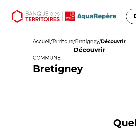
Aller au contenu principal
Aller au menu principal
Accueil
/
Territoire
/
Bretigney
/
Découvrir
Découvrir
COMMUNE
Bretigney
Quel