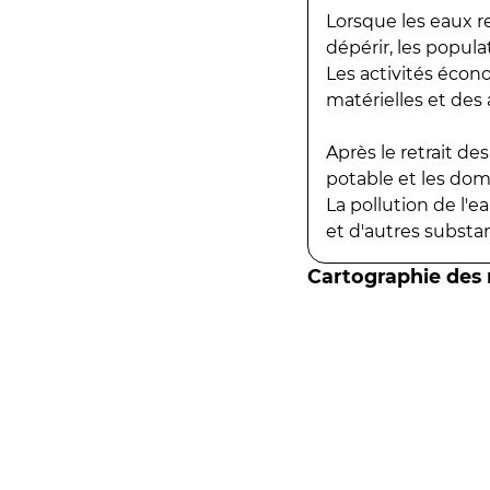
Lorsque les eaux r
dépérir, les popula
Les activités écon
matérielles et des a
Après le retrait d
potable et les do
La pollution de l'
et d'autres substanc
Cartographie des