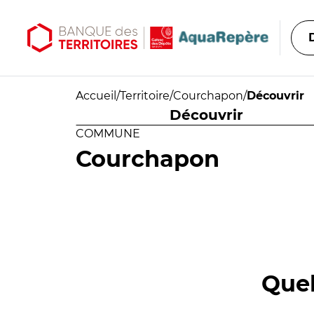
Aller au contenu principal
Aller au menu principal
Accueil
/
Territoire
/
Courchapon
/
Découvrir
Découvrir
COMMUNE
Courchapon
Quel