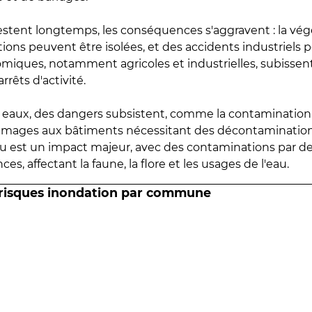
estent longtemps, les conséquences s'aggravent : la vé
tions peuvent être isolées, et des accidents industriels 
omiques, notamment agricoles et industrielles, subissen
rrêts d'activité.
es eaux, des dangers subsistent, comme la contamination
mmages aux bâtiments nécessitant des décontaminations
eau est un impact majeur, avec des contaminations par d
es, affectant la faune, la flore et les usages de l'eau.
 risques inondation par commune