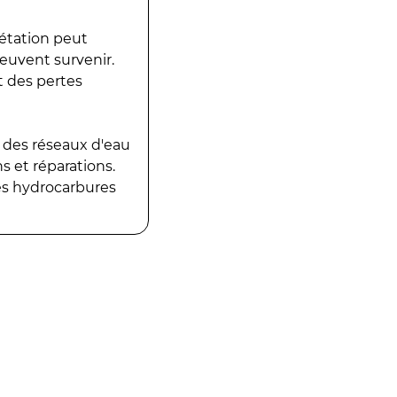
gétation peut
peuvent survenir.
t des pertes
 des réseaux d'eau
 et réparations.
es hydrocarbures