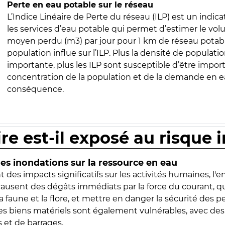
Perte en eau potable sur le réseau
L’Indice Linéaire de Perte du réseau (ILP) est un indica
les services d’eau potable qui permet d’estimer le vo
moyen perdu (m3) par jour pour 1 km de réseau potabl
population influe sur l’ILP. Plus la densité de populatio
importante, plus les ILP sont susceptible d’être import
concentration de la population et de la demande en ea
conséquence.
ire est-il exposé au risque 
s inondations sur la ressource en eau
 des impacts significatifs sur les activités humaines, l'
 causent des dégâts immédiats par la force du courant, q
 faune et la flore, et mettre en danger la sécurité des p
 les biens matériels sont également vulnérables, avec des
 et de barrages.