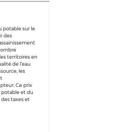
 potable sur le
ir des
d’assainissement
 nombre
es territoires en
lité de l’eau
source, les
t
epteur. Ce prix
 potable et du
 des taxes et