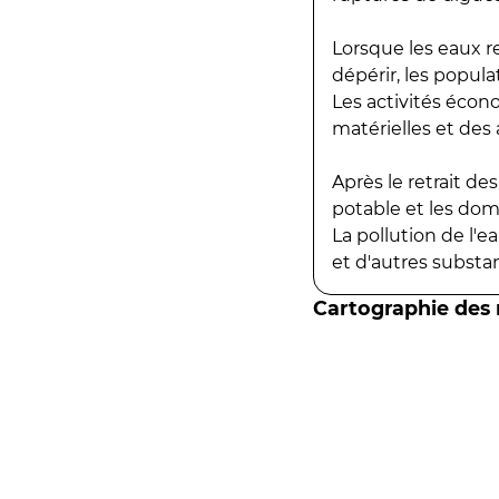
Lorsque les eaux r
dépérir, les popula
Les activités écon
matérielles et des a
Après le retrait d
potable et les do
La pollution de l'
et d'autres substanc
Cartographie des