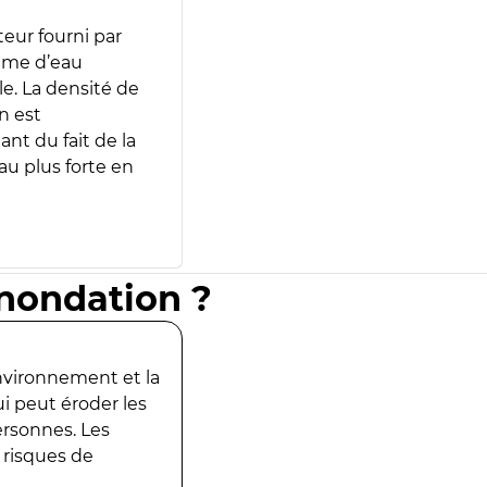
teur fourni par
lume d’eau
e. La densité de
n est
ant du fait de la
u plus forte en
inondation ?
environnement et la
ui peut éroder les
ersonnes. Les
 risques de