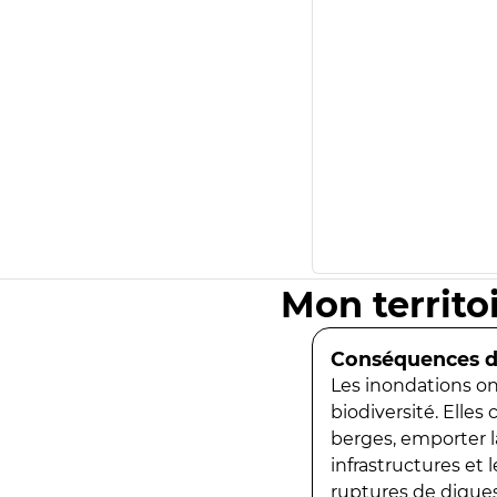
Mon territo
Conséquences de
Les inondations ont
biodiversité. Elles
berges, emporter la
infrastructures et
ruptures de digues