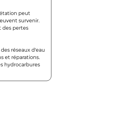
gétation peut
peuvent survenir.
t des pertes
 des réseaux d'eau
 et réparations.
es hydrocarbures