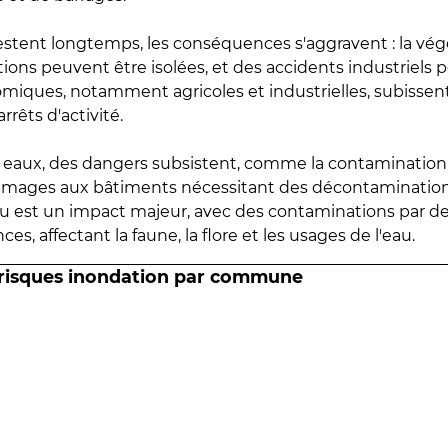
estent longtemps, les conséquences s'aggravent : la vé
tions peuvent être isolées, et des accidents industriels 
omiques, notamment agricoles et industrielles, subissen
rrêts d'activité.
es eaux, des dangers subsistent, comme la contamination
mmages aux bâtiments nécessitant des décontaminations
eau est un impact majeur, avec des contaminations par d
es, affectant la faune, la flore et les usages de l'eau.
 risques inondation par commune