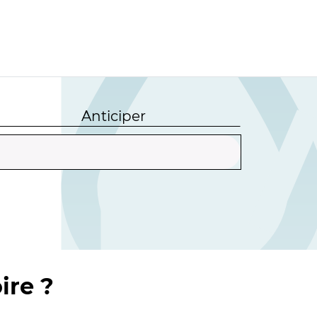
Anticiper
ire ?