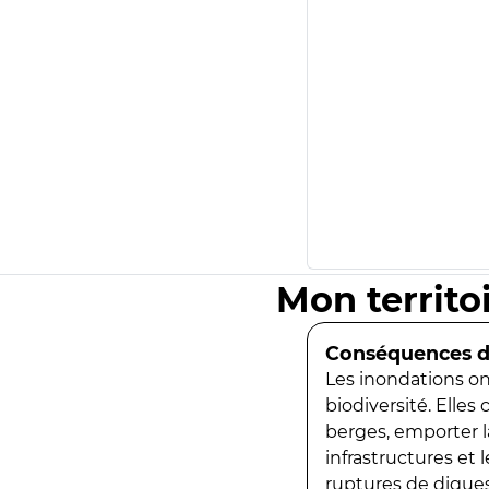
Mon territo
Conséquences de
Les inondations ont
biodiversité. Elles
berges, emporter la
infrastructures et
ruptures de digues