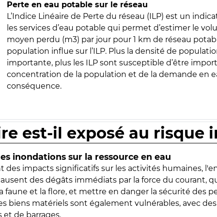
Perte en eau potable sur le réseau
L’Indice Linéaire de Perte du réseau (ILP) est un indica
les services d’eau potable qui permet d’estimer le vo
moyen perdu (m3) par jour pour 1 km de réseau potabl
population influe sur l’ILP. Plus la densité de populatio
importante, plus les ILP sont susceptible d’être import
concentration de la population et de la demande en ea
conséquence.
ire est-il exposé au risque 
s inondations sur la ressource en eau
 des impacts significatifs sur les activités humaines, l'
 causent des dégâts immédiats par la force du courant, q
 faune et la flore, et mettre en danger la sécurité des p
 les biens matériels sont également vulnérables, avec des
 et de barrages.