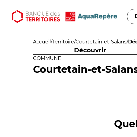
Aller au contenu principal
Aller au menu principal
Accueil
/
Territoire
/
Courtetain-et-Salans
/
Déc
Découvrir
COMMUNE
Courtetain-et-Salan
Quel