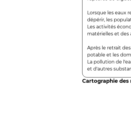
Lorsque les eaux r
dépérir, les popula
Les activités écon
matérielles et des a
Après le retrait d
potable et les do
La pollution de l'
et d'autres substanc
Cartographie des