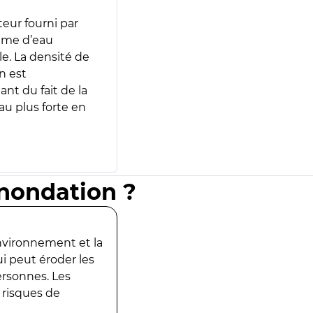
teur fourni par
lume d’eau
e. La densité de
n est
ant du fait de la
u plus forte en
inondation ?
environnement et la
ui peut éroder les
ersonnes. Les
 risques de