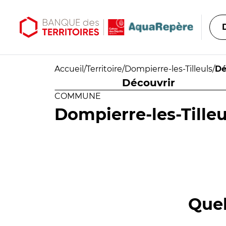
Aller au contenu principal
Aller au menu principal
Accueil
/
Territoire
/
Dompierre-les-Tilleuls
/
Dé
Découvrir
COMMUNE
Dompierre-les-Tilleu
Quel