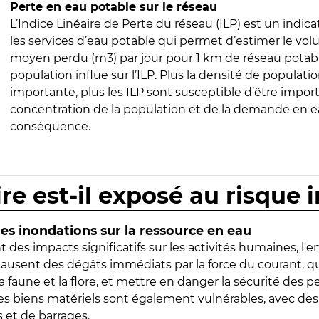
Perte en eau potable sur le réseau
L’Indice Linéaire de Perte du réseau (ILP) est un indica
les services d’eau potable qui permet d’estimer le vo
moyen perdu (m3) par jour pour 1 km de réseau potabl
population influe sur l’ILP. Plus la densité de populatio
importante, plus les ILP sont susceptible d’être import
concentration de la population et de la demande en ea
conséquence.
ire est-il exposé au risque 
s inondations sur la ressource en eau
 des impacts significatifs sur les activités humaines, l'
 causent des dégâts immédiats par la force du courant, q
 faune et la flore, et mettre en danger la sécurité des p
 les biens matériels sont également vulnérables, avec des
 et de barrages.