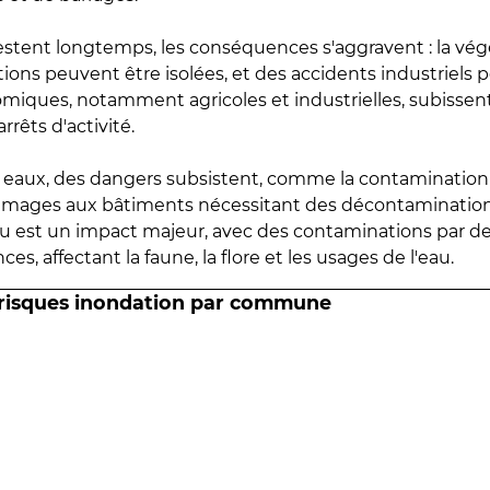
estent longtemps, les conséquences s'aggravent : la vé
tions peuvent être isolées, et des accidents industriels 
omiques, notamment agricoles et industrielles, subissen
rrêts d'activité.
es eaux, des dangers subsistent, comme la contamination
mmages aux bâtiments nécessitant des décontaminations
eau est un impact majeur, avec des contaminations par d
es, affectant la faune, la flore et les usages de l'eau.
 risques inondation par commune