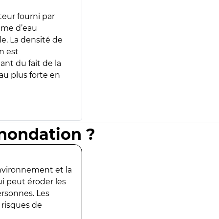
teur fourni par
lume d’eau
e. La densité de
n est
ant du fait de la
u plus forte en
inondation ?
environnement et la
ui peut éroder les
ersonnes. Les
 risques de