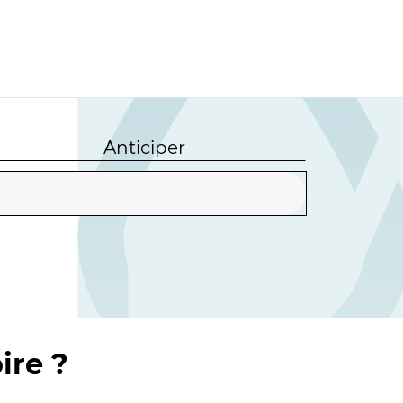
Anticiper
ire ?