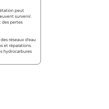
gétation peut
peuvent survenir.
t des pertes
 des réseaux d'eau
 et réparations.
es hydrocarbures