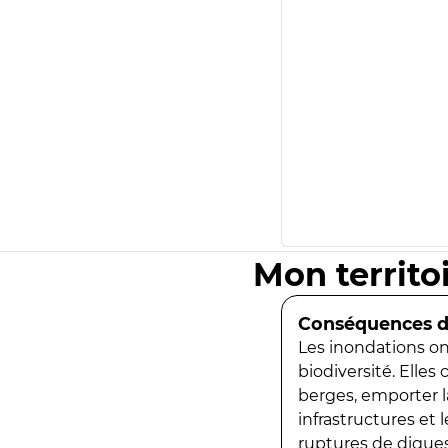
Mon territo
Conséquences de
Les inondations ont
biodiversité. Elles
berges, emporter la
infrastructures et
ruptures de digues