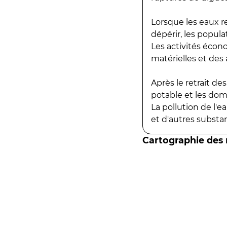
Lorsque les eaux r
dépérir, les popula
Les activités écon
matérielles et des a
Après le retrait d
potable et les do
La pollution de l'
et d'autres substanc
Cartographie des