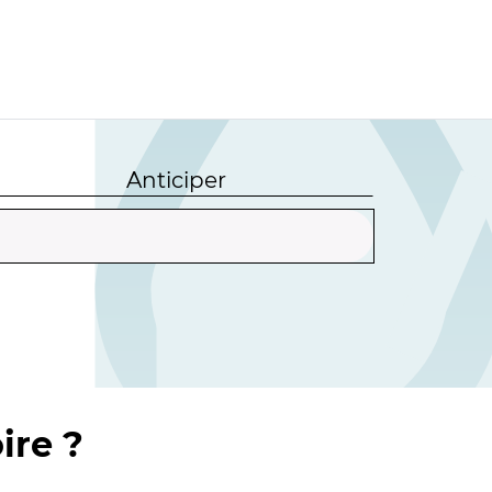
Anticiper
ire ?