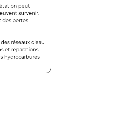
gétation peut
peuvent survenir.
t des pertes
 des réseaux d'eau
 et réparations.
es hydrocarbures