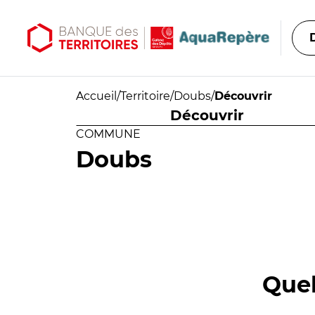
Aller au contenu principal
Aller au menu principal
Accueil
/
Territoire
/
Doubs
/
Découvrir
Découvrir
COMMUNE
Doubs
Quel