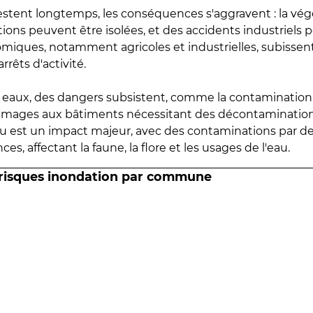
estent longtemps, les conséquences s'aggravent : la vé
tions peuvent être isolées, et des accidents industriels 
omiques, notamment agricoles et industrielles, subissen
rrêts d'activité.
es eaux, des dangers subsistent, comme la contamination
mmages aux bâtiments nécessitant des décontaminations
eau est un impact majeur, avec des contaminations par d
es, affectant la faune, la flore et les usages de l'eau.
 risques inondation par commune