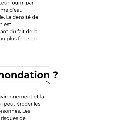
teur fourni par
lume d’eau
e. La densité de
n est
ant du fait de la
u plus forte en
inondation ?
environnement et la
ui peut éroder les
ersonnes. Les
 risques de