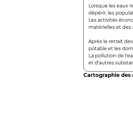
Lorsque les eaux r
dépérir, les popula
Les activités écon
matérielles et des a
Après le retrait d
potable et les do
La pollution de l'
et d'autres substanc
Cartographie des