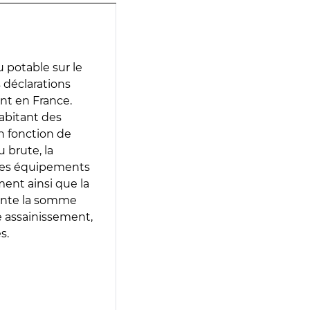
 potable sur le
s déclarations
ent en France.
abitant des
en fonction de
 brute, la
 les équipements
ment ainsi que la
sente la somme
e assainissement,
s.