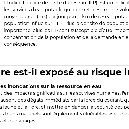
L’Indice Linéaire de Perte du réseau (ILP) est un indica
les services d’eau potable qui permet d’estimer le vo
moyen perdu (m3) par jour pour 1 km de réseau potabl
population influe sur l’ILP. Plus la densité de populatio
importante, plus les ILP sont susceptible d’être import
concentration de la population et de la demande en ea
conséquence.
ire est-il exposé au risque 
s inondations sur la ressource en eau
 des impacts significatifs sur les activités humaines, l'
 causent des dégâts immédiats par la force du courant, q
 faune et la flore, et mettre en danger la sécurité des p
 les biens matériels sont également vulnérables, avec des
 et de barrages.