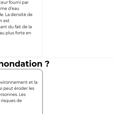
teur fourni par
lume d’eau
e. La densité de
n est
ant du fait de la
u plus forte en
inondation ?
environnement et la
ui peut éroder les
ersonnes. Les
 risques de