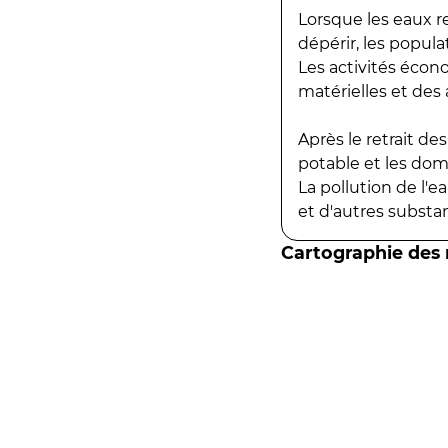
Lorsque les eaux r
dépérir, les popula
Les activités écon
matérielles et des a
Après le retrait d
potable et les do
La pollution de l'
et d'autres substanc
Cartographie des