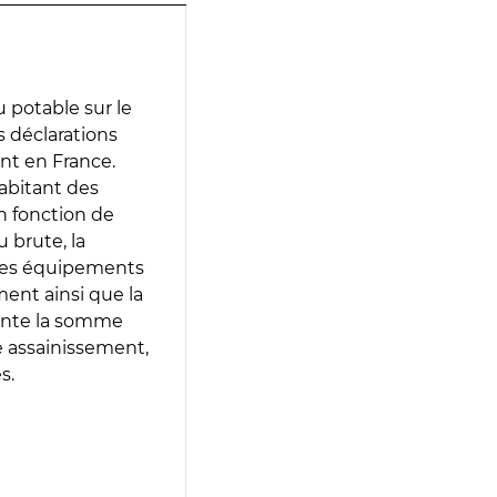
 potable sur le
es déclarations
ent en France.
abitant des
en fonction de
 brute, la
 les équipements
ment ainsi que la
sente la somme
e assainissement,
s.