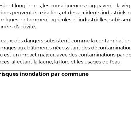
estent longtemps, les conséquences s'aggravent : la vé
tions peuvent être isolées, et des accidents industriels 
omiques, notamment agricoles et industrielles, subissen
rrêts d'activité.
es eaux, des dangers subsistent, comme la contamination
mmages aux bâtiments nécessitant des décontaminations
eau est un impact majeur, avec des contaminations par d
es, affectant la faune, la flore et les usages de l'eau.
 risques inondation par commune