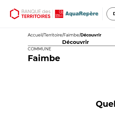
Aller au contenu principal
Aller au menu principal
Accueil
/
Territoire
/
Faimbe
/
Découvrir
Découvrir
COMMUNE
Faimbe
Quel