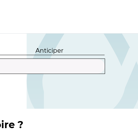
Anticiper
ire ?