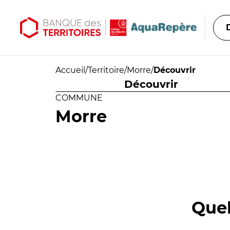
Aller au contenu principal
Aller au menu principal
Accueil
/
Territoire
/
Morre
/
Découvrir
Découvrir
COMMUNE
Morre
Quel