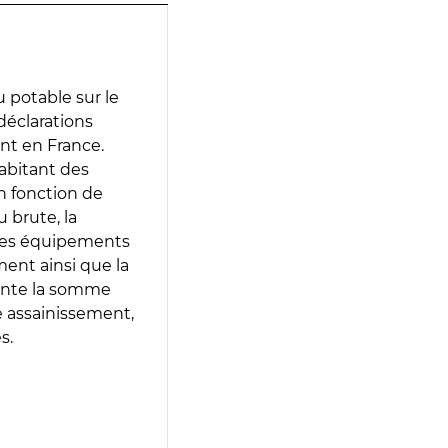
 potable sur le
 déclarations
ent en France.
abitant des
en fonction de
 brute, la
 les équipements
ment ainsi que la
sente la somme
e assainissement,
s.