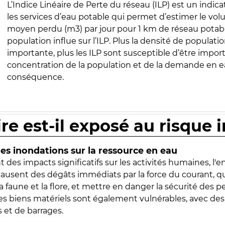
L’Indice Linéaire de Perte du réseau (ILP) est un indica
les services d’eau potable qui permet d’estimer le vo
moyen perdu (m3) par jour pour 1 km de réseau potabl
population influe sur l’ILP. Plus la densité de populatio
importante, plus les ILP sont susceptible d’être import
concentration de la population et de la demande en ea
conséquence.
ire est-il exposé au risque 
s inondations sur la ressource en eau
 des impacts significatifs sur les activités humaines, l'
 causent des dégâts immédiats par la force du courant, q
 faune et la flore, et mettre en danger la sécurité des p
 les biens matériels sont également vulnérables, avec des
 et de barrages.