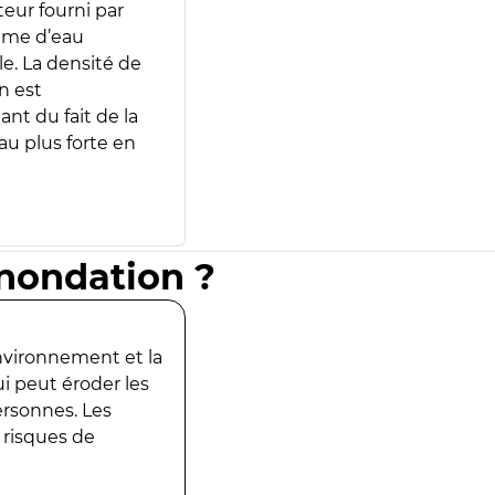
teur fourni par
lume d’eau
e. La densité de
n est
ant du fait de la
u plus forte en
inondation ?
environnement et la
ui peut éroder les
ersonnes. Les
 risques de