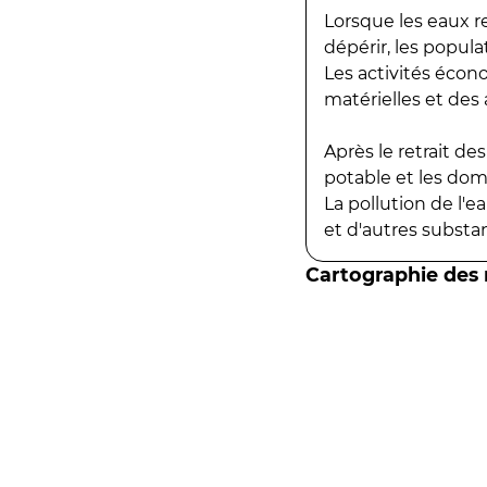
Lorsque les eaux r
dépérir, les popula
Les activités écon
matérielles et des a
Après le retrait d
potable et les do
La pollution de l'
et d'autres substanc
Cartographie des