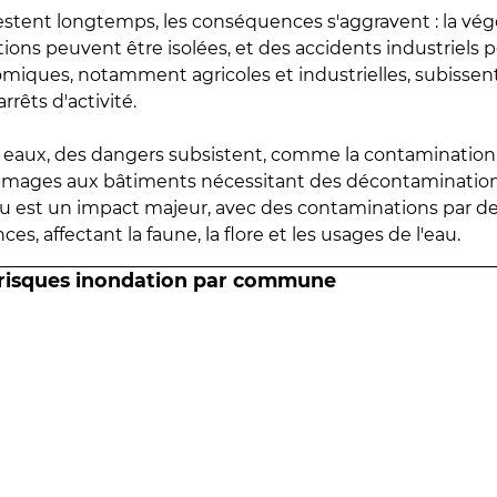
estent longtemps, les conséquences s'aggravent : la vé
tions peuvent être isolées, et des accidents industriels 
omiques, notamment agricoles et industrielles, subissen
rrêts d'activité.
es eaux, des dangers subsistent, comme la contamination
mmages aux bâtiments nécessitant des décontaminations
eau est un impact majeur, avec des contaminations par d
es, affectant la faune, la flore et les usages de l'eau.
 risques inondation par commune