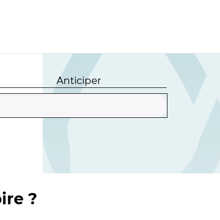
Anticiper
ire ?