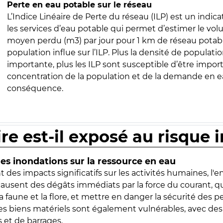
Perte en eau potable sur le réseau
L’Indice Linéaire de Perte du réseau (ILP) est un indica
les services d’eau potable qui permet d’estimer le vo
moyen perdu (m3) par jour pour 1 km de réseau potabl
population influe sur l’ILP. Plus la densité de populatio
importante, plus les ILP sont susceptible d’être import
concentration de la population et de la demande en ea
conséquence.
ire est-il exposé au risque 
s inondations sur la ressource en eau
 des impacts significatifs sur les activités humaines, l'
 causent des dégâts immédiats par la force du courant, q
 faune et la flore, et mettre en danger la sécurité des p
 les biens matériels sont également vulnérables, avec des
 et de barrages.