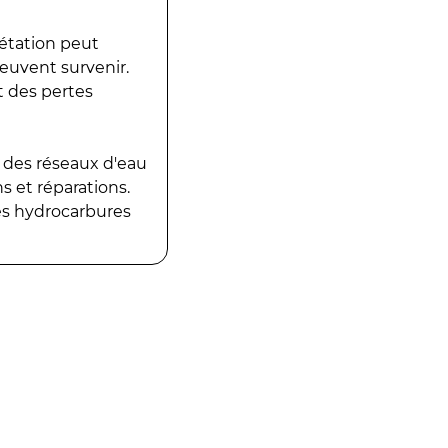
gétation peut
peuvent survenir.
t des pertes
 des réseaux d'eau
 et réparations.
es hydrocarbures