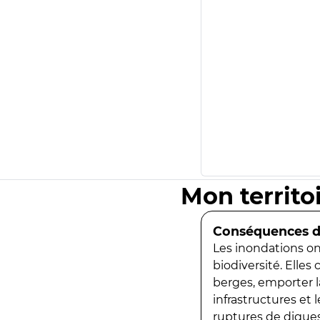
Mon territo
Conséquences de
Les inondations ont
biodiversité. Elles
berges, emporter la
infrastructures et
ruptures de digues