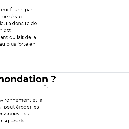
teur fourni par
lume d’eau
e. La densité de
n est
ant du fait de la
u plus forte en
inondation ?
environnement et la
ui peut éroder les
ersonnes. Les
 risques de