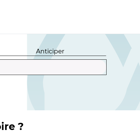
Anticiper
ire ?