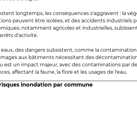
estent longtemps, les conséquences s'aggravent : la vé
tions peuvent être isolées, et des accidents industriels 
omiques, notamment agricoles et industrielles, subissen
rrêts d'activité.
es eaux, des dangers subsistent, comme la contamination
mmages aux bâtiments nécessitant des décontaminations
eau est un impact majeur, avec des contaminations par d
es, affectant la faune, la flore et les usages de l'eau.
 risques inondation par commune