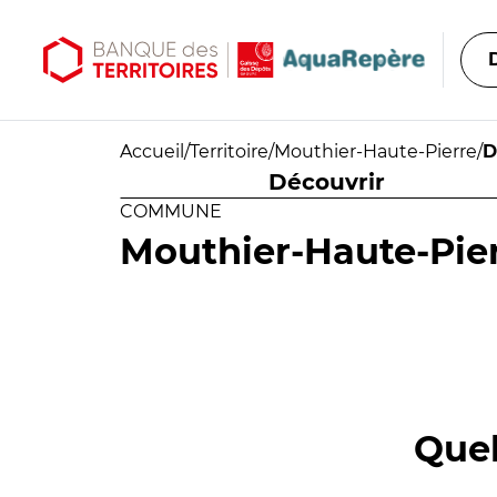
Aller au contenu principal
Aller au menu principal
Accueil
/
Territoire
/
Mouthier-Haute-Pierre
/
D
Découvrir
COMMUNE
Mouthier-Haute-Pie
Quel