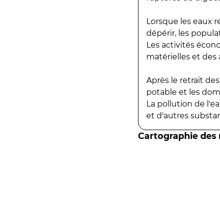
Lorsque les eaux r
dépérir, les popula
Les activités écon
matérielles et des a
Après le retrait d
potable et les do
La pollution de l'
et d'autres substanc
Cartographie des