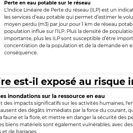
Perte en eau potable sur le réseau
L’Indice Linéaire de Perte du réseau (ILP) est un indica
les services d’eau potable qui permet d’estimer le vo
moyen perdu (m3) par jour pour 1 km de réseau potabl
population influe sur l’ILP. Plus la densité de populatio
importante, plus les ILP sont susceptible d’être import
concentration de la population et de la demande en ea
conséquence.
ire est-il exposé au risque 
s inondations sur la ressource en eau
 des impacts significatifs sur les activités humaines, l'
 causent des dégâts immédiats par la force du courant, q
 faune et la flore, et mettre en danger la sécurité des p
 les biens matériels sont également vulnérables, avec des
 et de barrages.