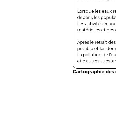
Lorsque les eaux r
dépérir, les popula
Les activités écon
matérielles et des a
Après le retrait d
potable et les do
La pollution de l'
et d'autres substanc
Cartographie des