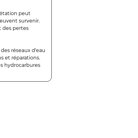
gétation peut
peuvent survenir.
t des pertes
 des réseaux d'eau
 et réparations.
es hydrocarbures