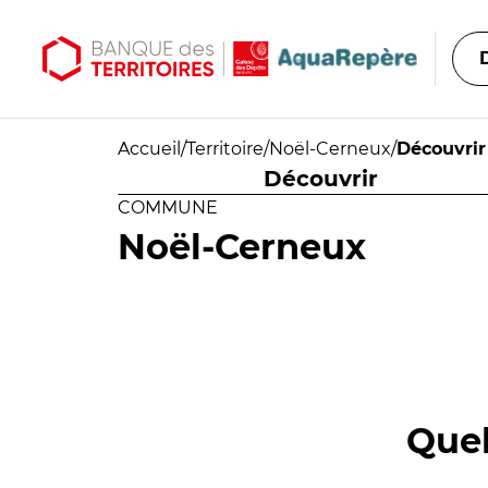
Aller au contenu principal
Aller au menu principal
Accueil
/
Territoire
/
Noël-Cerneux
/
Découvrir
Découvrir
COMMUNE
Noël-Cerneux
Quel