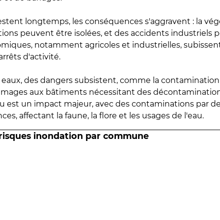
estent longtemps, les conséquences s'aggravent : la vé
tions peuvent être isolées, et des accidents industriels 
omiques, notamment agricoles et industrielles, subissen
rrêts d'activité.
es eaux, des dangers subsistent, comme la contamination
mmages aux bâtiments nécessitant des décontaminations
eau est un impact majeur, avec des contaminations par d
es, affectant la faune, la flore et les usages de l'eau.
 risques inondation par commune