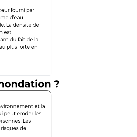
teur fourni par
lume d’eau
e. La densité de
n est
ant du fait de la
u plus forte en
inondation ?
environnement et la
ui peut éroder les
ersonnes. Les
 risques de