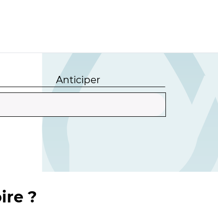
Anticiper
ire ?