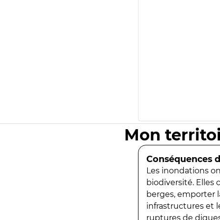
Mon territo
Conséquences de
Les inondations ont
biodiversité. Elles
berges, emporter la
infrastructures et
ruptures de digues