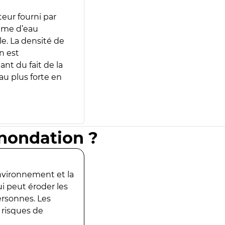
teur fourni par
lume d’eau
e. La densité de
n est
ant du fait de la
u plus forte en
inondation ?
environnement et la
ui peut éroder les
ersonnes. Les
 risques de