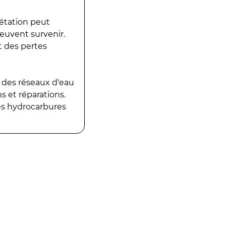
gétation peut
peuvent survenir.
t des pertes
 des réseaux d'eau
 et réparations.
es hydrocarbures