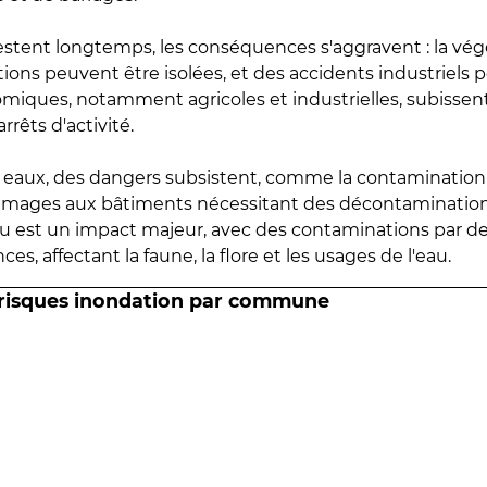
estent longtemps, les conséquences s'aggravent : la vé
tions peuvent être isolées, et des accidents industriels 
omiques, notamment agricoles et industrielles, subissen
rrêts d'activité.
es eaux, des dangers subsistent, comme la contamination
mmages aux bâtiments nécessitant des décontaminations
eau est un impact majeur, avec des contaminations par d
es, affectant la faune, la flore et les usages de l'eau.
 risques inondation par commune