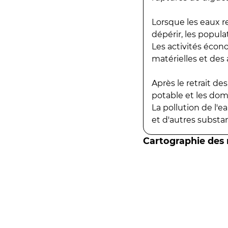
Lorsque les eaux r
dépérir, les popula
Les activités écon
matérielles et des a
Après le retrait d
potable et les do
La pollution de l'
et d'autres substanc
Cartographie des