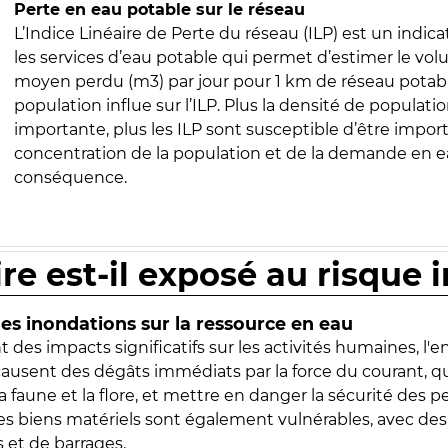
Perte en eau potable sur le réseau
L’Indice Linéaire de Perte du réseau (ILP) est un indica
les services d’eau potable qui permet d’estimer le vo
moyen perdu (m3) par jour pour 1 km de réseau potabl
population influe sur l’ILP. Plus la densité de populatio
importante, plus les ILP sont susceptible d’être import
concentration de la population et de la demande en ea
conséquence.
ire est-il exposé au risque 
s inondations sur la ressource en eau
 des impacts significatifs sur les activités humaines, l'
 causent des dégâts immédiats par la force du courant, q
 faune et la flore, et mettre en danger la sécurité des p
 les biens matériels sont également vulnérables, avec des
 et de barrages.