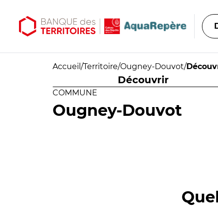
Aller au contenu principal
Aller au menu principal
Accueil
/
Territoire
/
Ougney-Douvot
/
Découvr
Découvrir
COMMUNE
Ougney-Douvot
Quel