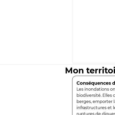
Mon territo
Conséquences de
Les inondations ont
biodiversité. Elles
berges, emporter la
infrastructures et
ruptures de digues