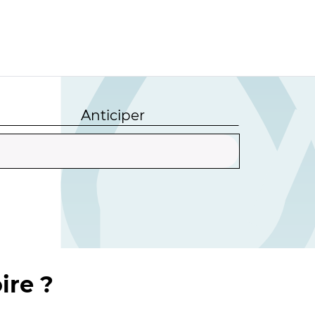
Anticiper
ire ?