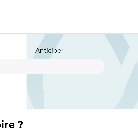
Anticiper
ire ?