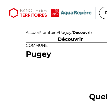
Aller au contenu principal
Aller au menu principal
Accueil
/
Territoire
/
Pugey
/
Découvrir
Découvrir
COMMUNE
Pugey
Quel