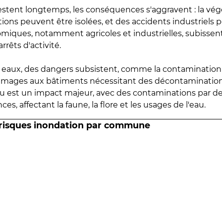
estent longtemps, les conséquences s'aggravent : la vé
tions peuvent être isolées, et des accidents industriels 
omiques, notamment agricoles et industrielles, subissen
rrêts d'activité.
es eaux, des dangers subsistent, comme la contamination
mmages aux bâtiments nécessitant des décontaminations
eau est un impact majeur, avec des contaminations par d
es, affectant la faune, la flore et les usages de l'eau.
 risques inondation par commune