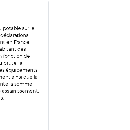
 potable sur le
s déclarations
ent en France.
abitant des
en fonction de
 brute, la
 les équipements
ment ainsi que la
sente la somme
e assainissement,
s.