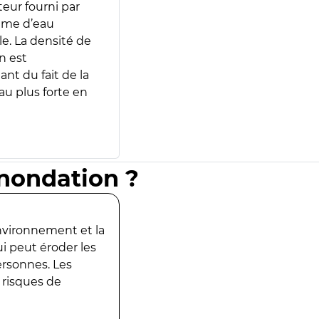
teur fourni par
lume d’eau
e. La densité de
n est
ant du fait de la
u plus forte en
inondation ?
environnement et la
ui peut éroder les
ersonnes. Les
 risques de