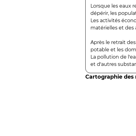
Lorsque les eaux r
dépérir, les popula
Les activités écon
matérielles et des a
Après le retrait d
potable et les do
La pollution de l'
et d'autres substanc
Cartographie des