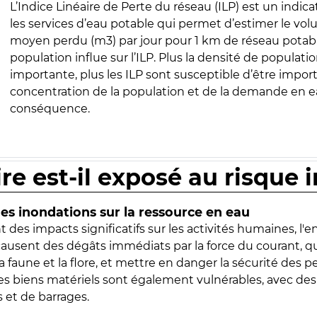
L’Indice Linéaire de Perte du réseau (ILP) est un indica
les services d’eau potable qui permet d’estimer le vo
moyen perdu (m3) par jour pour 1 km de réseau potabl
population influe sur l’ILP. Plus la densité de populatio
importante, plus les ILP sont susceptible d’être import
concentration de la population et de la demande en ea
conséquence.
ire est-il exposé au risque 
s inondations sur la ressource en eau
 des impacts significatifs sur les activités humaines, l'
 causent des dégâts immédiats par la force du courant, q
 faune et la flore, et mettre en danger la sécurité des p
 les biens matériels sont également vulnérables, avec des
 et de barrages.