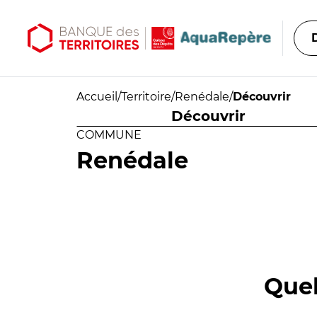
Aller au contenu principal
Aller au menu principal
Accueil
/
Territoire
/
Renédale
/
Découvrir
Découvrir
COMMUNE
Renédale
Quel