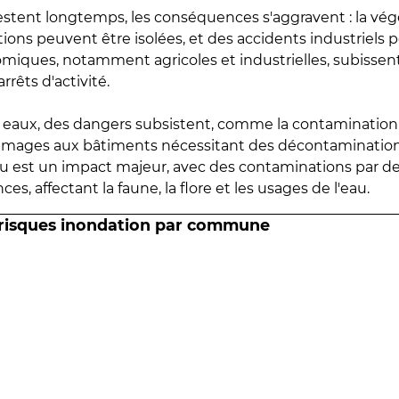
estent longtemps, les conséquences s'aggravent : la vé
tions peuvent être isolées, et des accidents industriels 
omiques, notamment agricoles et industrielles, subissen
rrêts d'activité.
es eaux, des dangers subsistent, comme la contamination
mmages aux bâtiments nécessitant des décontaminations
eau est un impact majeur, avec des contaminations par d
es, affectant la faune, la flore et les usages de l'eau.
 risques inondation par commune