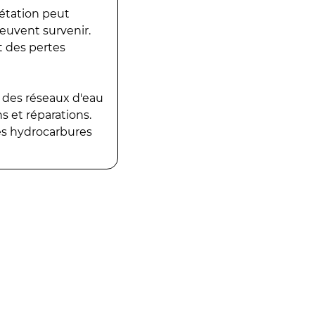
gétation peut
peuvent survenir.
t des pertes
 des réseaux d'eau
 et réparations.
es hydrocarbures