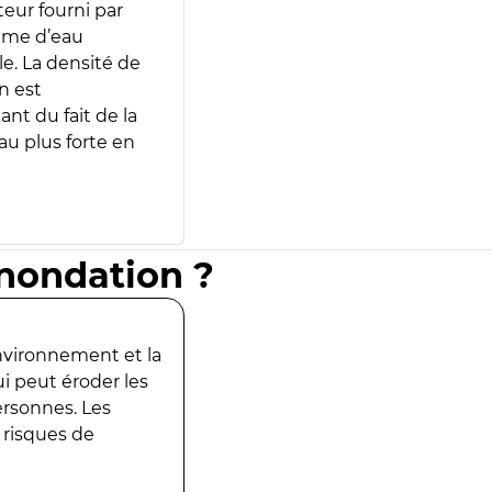
teur fourni par
lume d’eau
e. La densité de
n est
ant du fait de la
u plus forte en
inondation ?
environnement et la
ui peut éroder les
ersonnes. Les
 risques de