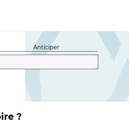
Anticiper
ire ?