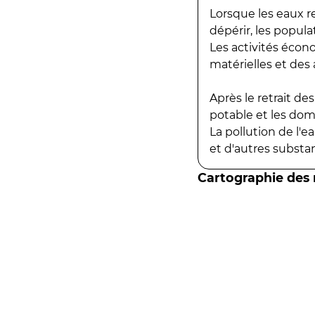
Lorsque les eaux r
dépérir, les popula
Les activités écon
matérielles et des a
Après le retrait d
potable et les do
La pollution de l'
et d'autres substanc
Cartographie des