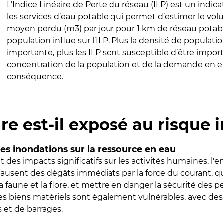
L’Indice Linéaire de Perte du réseau (ILP) est un indica
les services d’eau potable qui permet d’estimer le vo
moyen perdu (m3) par jour pour 1 km de réseau potabl
population influe sur l’ILP. Plus la densité de populatio
importante, plus les ILP sont susceptible d’être import
concentration de la population et de la demande en ea
conséquence.
ire est-il exposé au risque 
s inondations sur la ressource en eau
 des impacts significatifs sur les activités humaines, l'
 causent des dégâts immédiats par la force du courant, q
 faune et la flore, et mettre en danger la sécurité des p
 les biens matériels sont également vulnérables, avec des
 et de barrages.