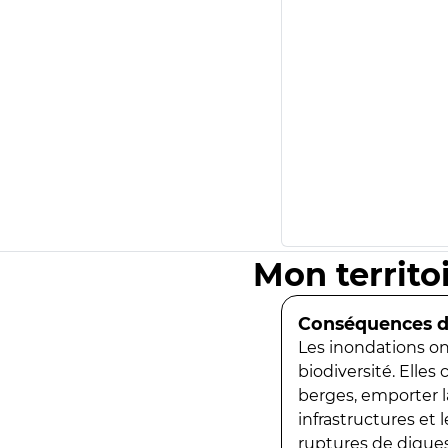
Mon territo
Conséquences de
Les inondations ont
biodiversité. Elles
berges, emporter la
infrastructures et
ruptures de digues