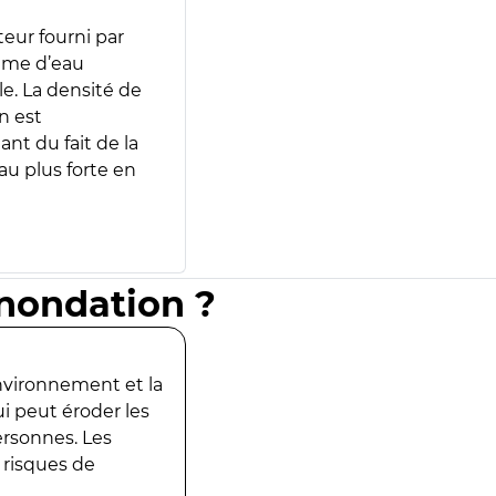
teur fourni par
lume d’eau
e. La densité de
n est
ant du fait de la
u plus forte en
inondation ?
environnement et la
ui peut éroder les
ersonnes. Les
 risques de