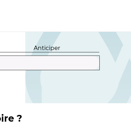
Anticiper
ire ?