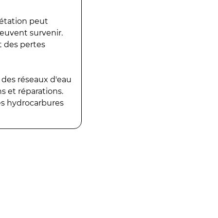
gétation peut
peuvent survenir.
t des pertes
 des réseaux d'eau
 et réparations.
es hydrocarbures