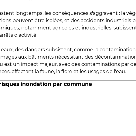
estent longtemps, les conséquences s'aggravent : la vé
tions peuvent être isolées, et des accidents industriels 
omiques, notamment agricoles et industrielles, subissen
rrêts d'activité.
es eaux, des dangers subsistent, comme la contamination
mmages aux bâtiments nécessitant des décontaminations
eau est un impact majeur, avec des contaminations par d
es, affectant la faune, la flore et les usages de l'eau.
 risques inondation par commune