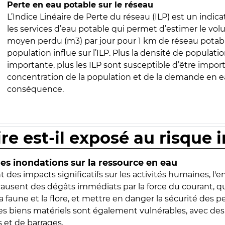
Perte en eau potable sur le réseau
L’Indice Linéaire de Perte du réseau (ILP) est un indica
les services d’eau potable qui permet d’estimer le vo
moyen perdu (m3) par jour pour 1 km de réseau potabl
population influe sur l’ILP. Plus la densité de populatio
importante, plus les ILP sont susceptible d’être import
concentration de la population et de la demande en ea
conséquence.
ire est-il exposé au risque 
s inondations sur la ressource en eau
 des impacts significatifs sur les activités humaines, l'
 causent des dégâts immédiats par la force du courant, q
 faune et la flore, et mettre en danger la sécurité des p
 les biens matériels sont également vulnérables, avec des
 et de barrages.