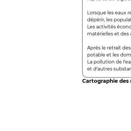
Lorsque les eaux r
dépérir, les popula
Les activités écon
matérielles et des a
Après le retrait d
potable et les do
La pollution de l'
et d'autres substanc
Cartographie des