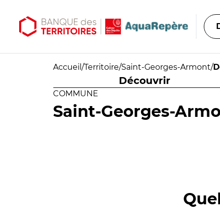
Aller au contenu principal
Aller au menu principal
Accueil
/
Territoire
/
Saint-Georges-Armont
/
D
Découvrir
COMMUNE
Saint-Georges-Arm
Quel