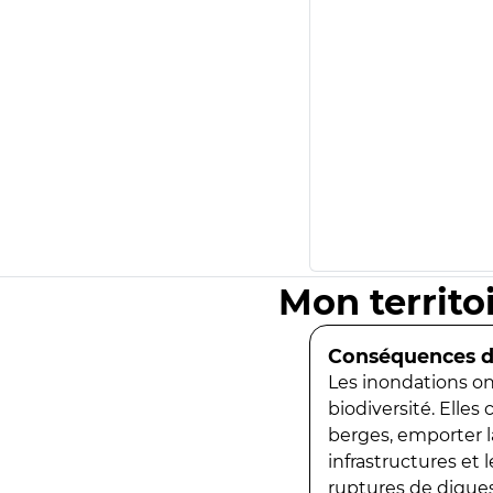
Mon territo
Conséquences de
Les inondations ont
biodiversité. Elles
berges, emporter la
infrastructures et
ruptures de digues