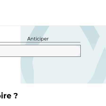
Anticiper
ire ?