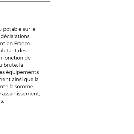
 potable sur le
s déclarations
ent en France.
abitant des
en fonction de
 brute, la
 les équipements
ment ainsi que la
sente la somme
e assainissement,
s.