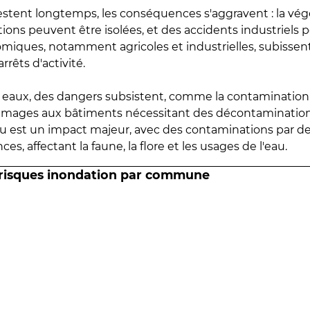
estent longtemps, les conséquences s'aggravent : la vé
tions peuvent être isolées, et des accidents industriels 
omiques, notamment agricoles et industrielles, subissen
rrêts d'activité.
es eaux, des dangers subsistent, comme la contamination
mmages aux bâtiments nécessitant des décontaminations
eau est un impact majeur, avec des contaminations par d
es, affectant la faune, la flore et les usages de l'eau.
 risques inondation par commune