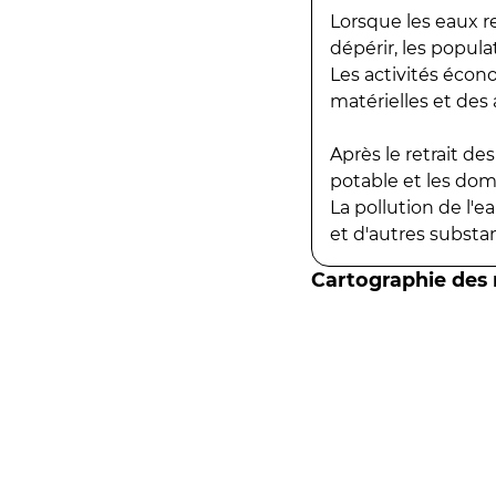
Lorsque les eaux r
dépérir, les popula
Les activités écon
matérielles et des a
Après le retrait d
potable et les do
La pollution de l'
et d'autres substanc
Cartographie des