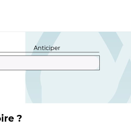
Anticiper
ire ?