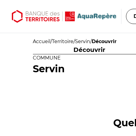
Aller au contenu principal
Aller au menu principal
Accueil
/
Territoire
/
Servin
/
Découvrir
Découvrir
COMMUNE
Servin
Quel