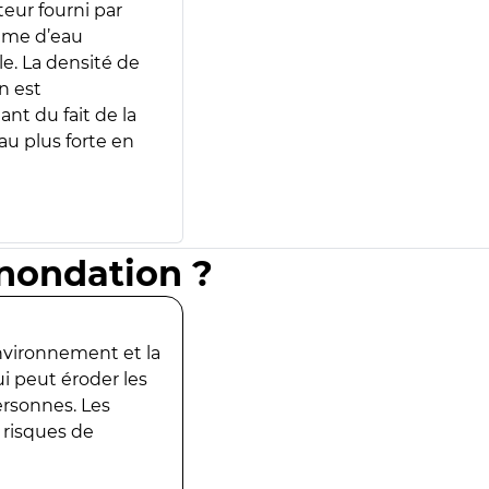
teur fourni par
lume d’eau
e. La densité de
n est
ant du fait de la
u plus forte en
inondation ?
environnement et la
ui peut éroder les
ersonnes. Les
 risques de