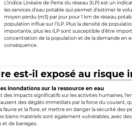
L’Indice Linéaire de Perte du réseau (ILP) est un indica
les services d’eau potable qui permet d’estimer le vo
moyen perdu (m3) par jour pour 1 km de réseau potabl
population influe sur l’ILP. Plus la densité de populatio
importante, plus les ILP sont susceptible d’être import
concentration de la population et de la demande en ea
conséquence.
ire est-il exposé au risque 
s inondations sur la ressource en eau
 des impacts significatifs sur les activités humaines, l'
 causent des dégâts immédiats par la force du courant, q
 faune et la flore, et mettre en danger la sécurité des p
 les biens matériels sont également vulnérables, avec des
 et de barrages.