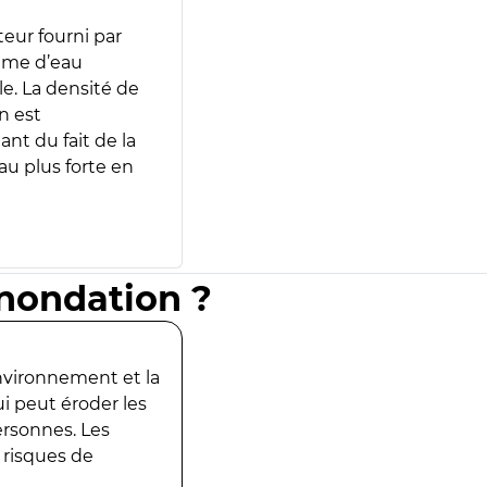
teur fourni par
lume d’eau
e. La densité de
n est
ant du fait de la
u plus forte en
inondation ?
environnement et la
ui peut éroder les
ersonnes. Les
 risques de