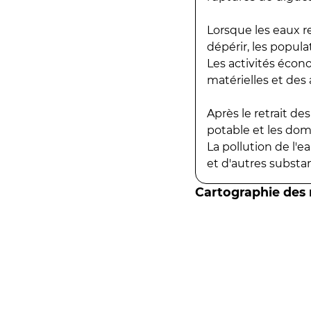
Lorsque les eaux r
dépérir, les popula
Les activités écon
matérielles et des a
Après le retrait d
potable et les do
La pollution de l'
et d'autres substanc
Cartographie des