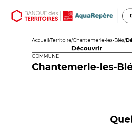
Aller au contenu principal
Aller au menu principal
Accueil
/
Territoire
/
Chantemerle-les-Blés
/
Dé
Découvrir
COMMUNE
Chantemerle-les-Bl
Quel