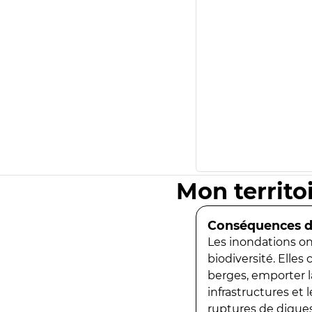
Mon territo
Conséquences de
Les inondations ont
biodiversité. Elles
berges, emporter la
infrastructures et
ruptures de digues