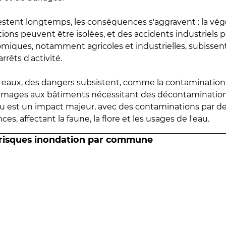
estent longtemps, les conséquences s'aggravent : la vé
tions peuvent être isolées, et des accidents industriels 
omiques, notamment agricoles et industrielles, subissen
rrêts d'activité.
es eaux, des dangers subsistent, comme la contamination
mmages aux bâtiments nécessitant des décontaminations
eau est un impact majeur, avec des contaminations par d
es, affectant la faune, la flore et les usages de l'eau.
 risques inondation par commune