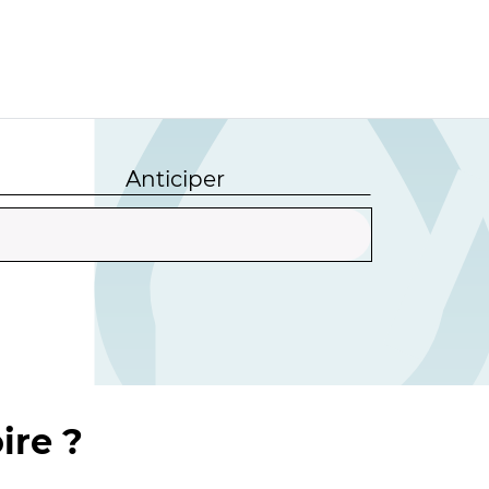
Anticiper
ire ?