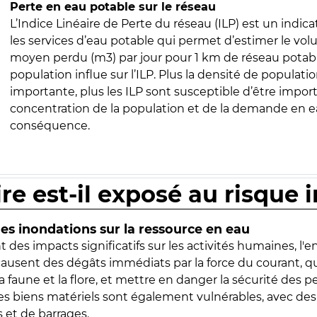
Perte en eau potable sur le réseau
L’Indice Linéaire de Perte du réseau (ILP) est un indica
les services d’eau potable qui permet d’estimer le vo
moyen perdu (m3) par jour pour 1 km de réseau potabl
population influe sur l’ILP. Plus la densité de populatio
importante, plus les ILP sont susceptible d’être import
concentration de la population et de la demande en ea
conséquence.
ire est-il exposé au risque 
s inondations sur la ressource en eau
 des impacts significatifs sur les activités humaines, l'
 causent des dégâts immédiats par la force du courant, q
 faune et la flore, et mettre en danger la sécurité des p
 les biens matériels sont également vulnérables, avec des
 et de barrages.