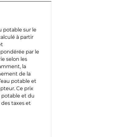
 potable sur le
lculé à partir
et
 pondérée par le
e selon les
tamment, la
gnement de la
’eau potable et
epteur. Ce prix
 potable et du
 des taxes et