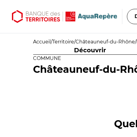
Aller au contenu principal
Aller au menu principal
Accueil
/
Territoire
/
Châteauneuf-du-Rhône
/
Découvrir
COMMUNE
Châteauneuf-du-Rh
Quel