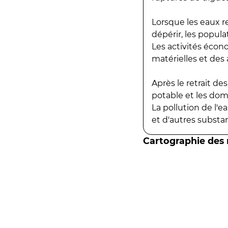
Lorsque les eaux r
dépérir, les popula
Les activités écon
matérielles et des a
Après le retrait d
potable et les do
La pollution de l'
et d'autres substanc
Cartographie des