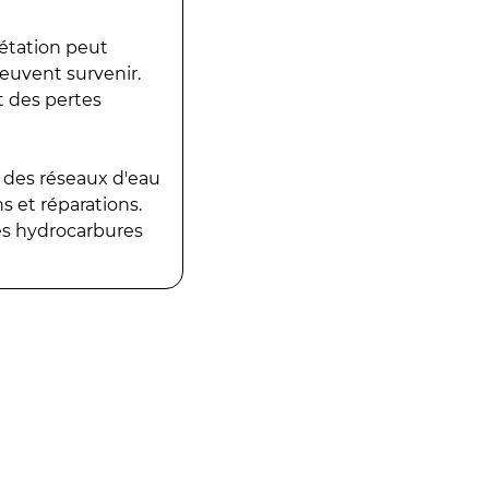
gétation peut
peuvent survenir.
t des pertes
 des réseaux d'eau
 et réparations.
es hydrocarbures