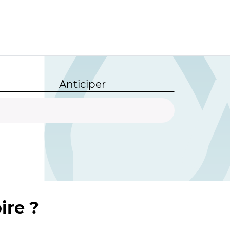
Anticiper
ire ?