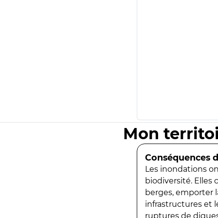
Mon territo
Conséquences de
Les inondations ont
biodiversité. Elles
berges, emporter la
infrastructures et
ruptures de digues