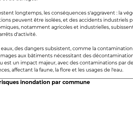
estent longtemps, les conséquences s'aggravent : la vé
tions peuvent être isolées, et des accidents industriels 
omiques, notamment agricoles et industrielles, subissen
rrêts d'activité.
es eaux, des dangers subsistent, comme la contamination
mmages aux bâtiments nécessitant des décontaminations
eau est un impact majeur, avec des contaminations par d
es, affectant la faune, la flore et les usages de l'eau.
 risques inondation par commune