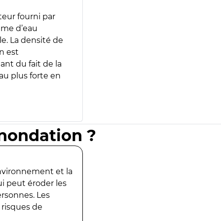
teur fourni par
lume d’eau
e. La densité de
n est
ant du fait de la
u plus forte en
inondation ?
environnement et la
ui peut éroder les
ersonnes. Les
 risques de