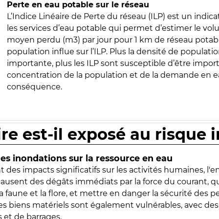
Perte en eau potable sur le réseau
L’Indice Linéaire de Perte du réseau (ILP) est un indica
les services d’eau potable qui permet d’estimer le vo
moyen perdu (m3) par jour pour 1 km de réseau potabl
population influe sur l’ILP. Plus la densité de populatio
importante, plus les ILP sont susceptible d’être import
concentration de la population et de la demande en ea
conséquence.
ire est-il exposé au risque 
s inondations sur la ressource en eau
 des impacts significatifs sur les activités humaines, l'
 causent des dégâts immédiats par la force du courant, q
 faune et la flore, et mettre en danger la sécurité des p
 les biens matériels sont également vulnérables, avec des
 et de barrages.