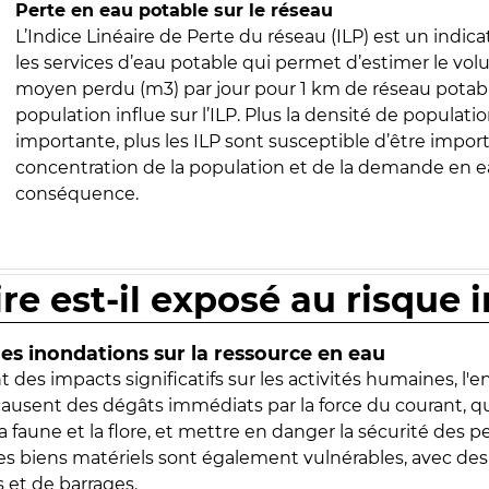
Perte en eau potable sur le réseau
L’Indice Linéaire de Perte du réseau (ILP) est un indica
les services d’eau potable qui permet d’estimer le vo
moyen perdu (m3) par jour pour 1 km de réseau potabl
population influe sur l’ILP. Plus la densité de populatio
importante, plus les ILP sont susceptible d’être import
concentration de la population et de la demande en ea
conséquence.
ire est-il exposé au risque 
s inondations sur la ressource en eau
 des impacts significatifs sur les activités humaines, l'
 causent des dégâts immédiats par la force du courant, q
 faune et la flore, et mettre en danger la sécurité des p
 les biens matériels sont également vulnérables, avec des
 et de barrages.