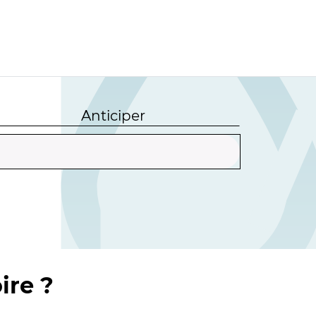
Anticiper
ire ?