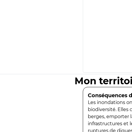
Mon territo
Conséquences de
Les inondations ont
biodiversité. Elles
berges, emporter la
infrastructures et
ruptures de digues