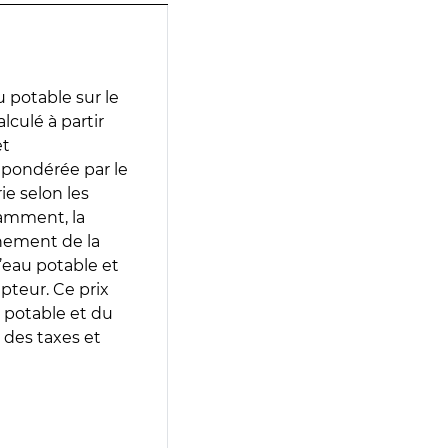
 potable sur le
lculé à partir
et
 pondérée par le
e selon les
tamment, la
gnement de la
’eau potable et
epteur. Ce prix
 potable et du
 des taxes et