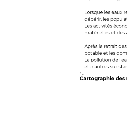
Lorsque les eaux r
dépérir, les popula
Les activités écon
matérielles et des a
Après le retrait d
potable et les do
La pollution de l'
et d'autres substanc
Cartographie des