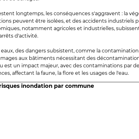
estent longtemps, les conséquences s'aggravent : la vé
tions peuvent être isolées, et des accidents industriels 
omiques, notamment agricoles et industrielles, subissen
rrêts d'activité.
es eaux, des dangers subsistent, comme la contamination
mmages aux bâtiments nécessitant des décontaminations
eau est un impact majeur, avec des contaminations par d
es, affectant la faune, la flore et les usages de l'eau.
 risques inondation par commune