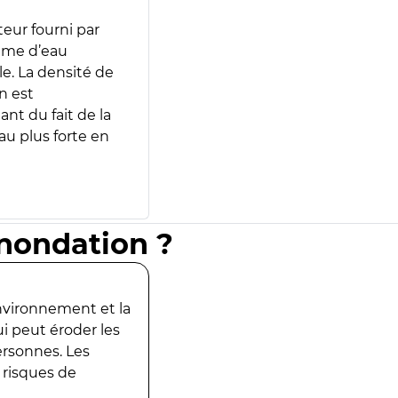
teur fourni par
lume d’eau
e. La densité de
n est
ant du fait de la
u plus forte en
inondation ?
environnement et la
ui peut éroder les
ersonnes. Les
 risques de