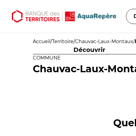
Aller au contenu principal
Aller au menu principal
Accueil
/
Territoire
/
Chauvac-Laux-Montaux
/
Découvrir
COMMUNE
Chauvac-Laux-Mont
Quel