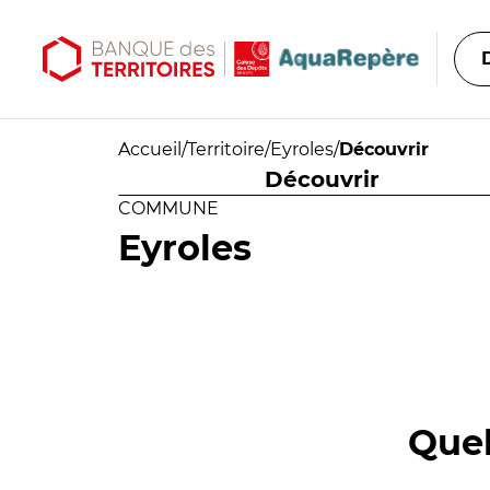
Aller au contenu principal
Aller au menu principal
Accueil
/
Territoire
/
Eyroles
/
Découvrir
Découvrir
COMMUNE
Eyroles
Quel