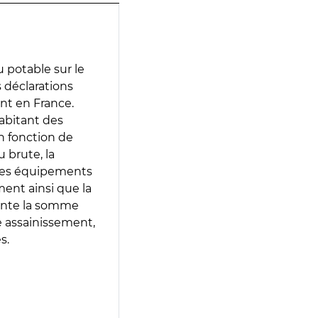
 potable sur le
s déclarations
ent en France.
abitant des
en fonction de
 brute, la
 les équipements
ment ainsi que la
sente la somme
e assainissement,
s.