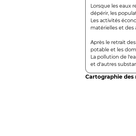
Lorsque les eaux r
dépérir, les popula
Les activités écon
matérielles et des a
Après le retrait d
potable et les do
La pollution de l'
et d'autres substanc
Cartographie des