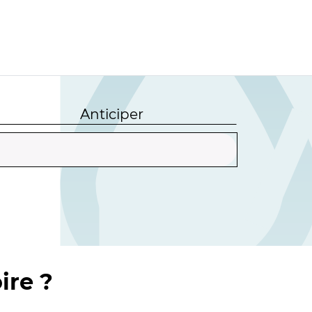
Anticiper
ire ?