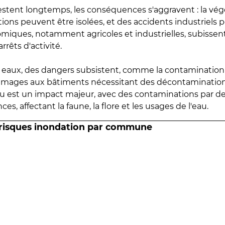
estent longtemps, les conséquences s'aggravent : la vé
tions peuvent être isolées, et des accidents industriels 
omiques, notamment agricoles et industrielles, subissen
rrêts d'activité.
es eaux, des dangers subsistent, comme la contamination
mmages aux bâtiments nécessitant des décontaminations
eau est un impact majeur, avec des contaminations par d
es, affectant la faune, la flore et les usages de l'eau.
 risques inondation par commune