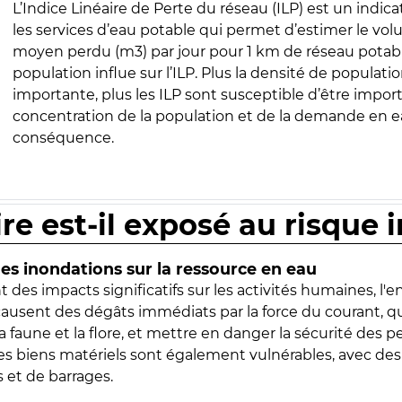
L’Indice Linéaire de Perte du réseau (ILP) est un indica
les services d’eau potable qui permet d’estimer le vo
moyen perdu (m3) par jour pour 1 km de réseau potabl
population influe sur l’ILP. Plus la densité de populatio
importante, plus les ILP sont susceptible d’être import
concentration de la population et de la demande en ea
conséquence.
ire est-il exposé au risque 
s inondations sur la ressource en eau
 des impacts significatifs sur les activités humaines, l'
 causent des dégâts immédiats par la force du courant, q
 faune et la flore, et mettre en danger la sécurité des p
 les biens matériels sont également vulnérables, avec des
 et de barrages.