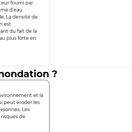
teur fourni par
lume d’eau
e. La densité de
n est
ant du fait de la
u plus forte en
inondation ?
environnement et la
ui peut éroder les
ersonnes. Les
 risques de