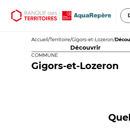
Aller au contenu principal
Aller au menu principal
Accueil
/
Territoire
/
Gigors-et-Lozeron
/
Décou
Découvrir
COMMUNE
Gigors-et-Lozeron
Quel