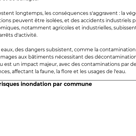
estent longtemps, les conséquences s'aggravent : la vé
tions peuvent être isolées, et des accidents industriels 
omiques, notamment agricoles et industrielles, subissen
rrêts d'activité.
es eaux, des dangers subsistent, comme la contamination
mmages aux bâtiments nécessitant des décontaminations
eau est un impact majeur, avec des contaminations par d
es, affectant la faune, la flore et les usages de l'eau.
 risques inondation par commune