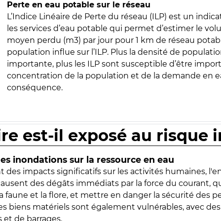
Perte en eau potable sur le réseau
L’Indice Linéaire de Perte du réseau (ILP) est un indica
les services d’eau potable qui permet d’estimer le vo
moyen perdu (m3) par jour pour 1 km de réseau potabl
population influe sur l’ILP. Plus la densité de populatio
importante, plus les ILP sont susceptible d’être import
concentration de la population et de la demande en ea
conséquence.
ire est-il exposé au risque 
s inondations sur la ressource en eau
 des impacts significatifs sur les activités humaines, l'
 causent des dégâts immédiats par la force du courant, q
 faune et la flore, et mettre en danger la sécurité des p
 les biens matériels sont également vulnérables, avec des
 et de barrages.