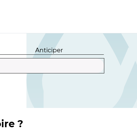
Anticiper
ire ?