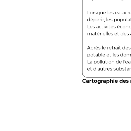
Lorsque les eaux r
dépérir, les popula
Les activités écon
matérielles et des a
Après le retrait d
potable et les do
La pollution de l'
et d'autres substanc
Cartographie des