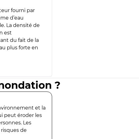
teur fourni par
lume d’eau
e. La densité de
n est
ant du fait de la
u plus forte en
inondation ?
environnement et la
ui peut éroder les
ersonnes. Les
 risques de