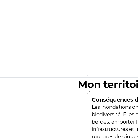
Mon territo
Conséquences de
Les inondations ont
biodiversité. Elles
berges, emporter la
infrastructures et
ruptures de digues