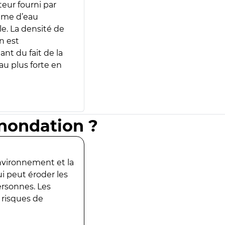
teur fourni par
lume d’eau
e. La densité de
n est
ant du fait de la
u plus forte en
inondation ?
environnement et la
ui peut éroder les
ersonnes. Les
 risques de