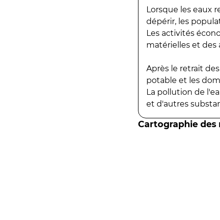
Lorsque les eaux r
dépérir, les popula
Les activités écon
matérielles et des a
Après le retrait d
potable et les do
La pollution de l'
et d'autres substanc
Cartographie des