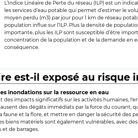
L’Indice Linéaire de Perte du réseau (ILP) est un indica
les services d’eau potable qui permet d’estimer le vo
moyen perdu (m3) par jour pour 1 km de réseau potabl
population influe sur l’ILP. Plus la densité de populatio
importante, plus les ILP sont susceptible d’être import
concentration de la population et de la demande en ea
conséquence.
ire est-il exposé au risque 
s inondations sur la ressource en eau
 des impacts significatifs sur les activités humaines, l'
 causent des dégâts immédiats par la force du courant, q
 faune et la flore, et mettre en danger la sécurité des p
 les biens matériels sont également vulnérables, avec des
 et de barrages.