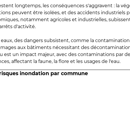
estent longtemps, les conséquences s'aggravent : la vé
tions peuvent être isolées, et des accidents industriels 
omiques, notamment agricoles et industrielles, subissen
rrêts d'activité.
es eaux, des dangers subsistent, comme la contamination
mmages aux bâtiments nécessitant des décontaminations
eau est un impact majeur, avec des contaminations par d
es, affectant la faune, la flore et les usages de l'eau.
 risques inondation par commune