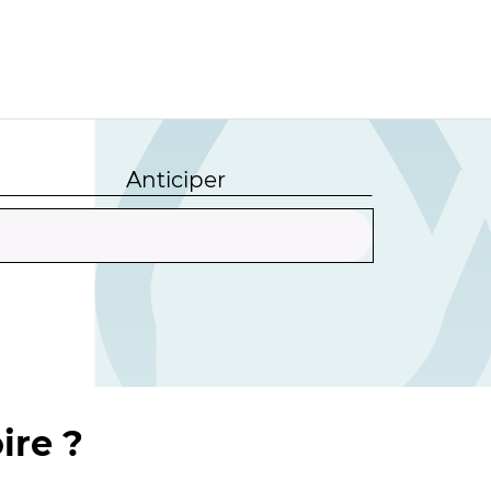
Anticiper
ire ?