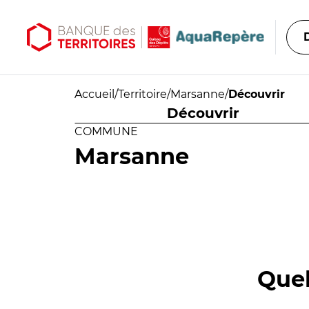
Aller au contenu principal
Aller au menu principal
Accueil
/
Territoire
/
Marsanne
/
Découvrir
Découvrir
COMMUNE
Marsanne
Quel