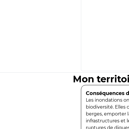
Mon territo
Conséquences de
Les inondations ont
biodiversité. Elles
berges, emporter la
infrastructures et
ruptures de digues