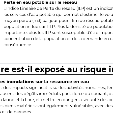
Perte en eau potable sur le réseau
L’Indice Linéaire de Perte du réseau (ILP) est un indica
les services d’eau potable qui permet d’estimer le vo
moyen perdu (m3) par jour pour 1 km de réseau potabl
population influe sur l’ILP. Plus la densité de populatio
importante, plus les ILP sont susceptible d’être import
concentration de la population et de la demande en ea
conséquence.
ire est-il exposé au risque 
s inondations sur la ressource en eau
 des impacts significatifs sur les activités humaines, l'
 causent des dégâts immédiats par la force du courant, q
 faune et la flore, et mettre en danger la sécurité des p
 les biens matériels sont également vulnérables, avec des
 et de barrages.