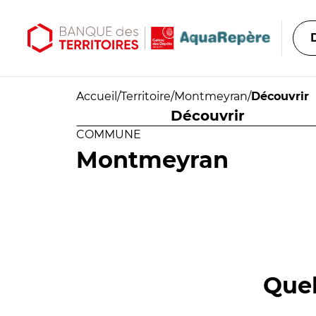
Aller au contenu principal
Aller au menu principal
Accueil
/
Territoire
/
Montmeyran
/
Découvrir
Découvrir
COMMUNE
Montmeyran
Quel