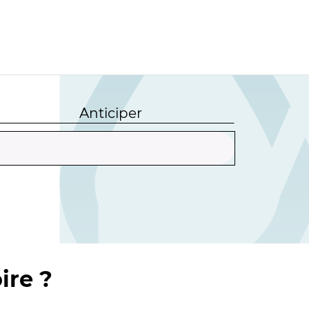
Anticiper
ire ?