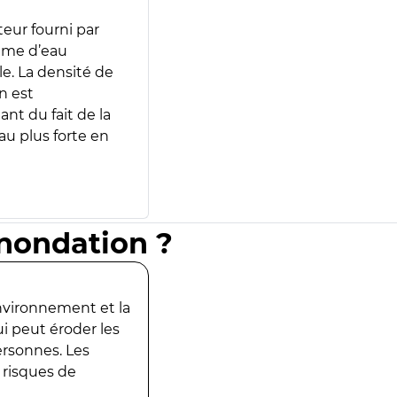
teur fourni par
lume d’eau
e. La densité de
n est
ant du fait de la
u plus forte en
inondation ?
environnement et la
ui peut éroder les
ersonnes. Les
 risques de