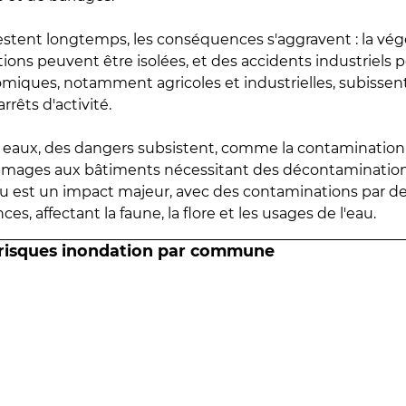
estent longtemps, les conséquences s'aggravent : la vé
tions peuvent être isolées, et des accidents industriels 
omiques, notamment agricoles et industrielles, subissen
rrêts d'activité.
es eaux, des dangers subsistent, comme la contamination
mmages aux bâtiments nécessitant des décontaminations
eau est un impact majeur, avec des contaminations par d
es, affectant la faune, la flore et les usages de l'eau.
 risques inondation par commune