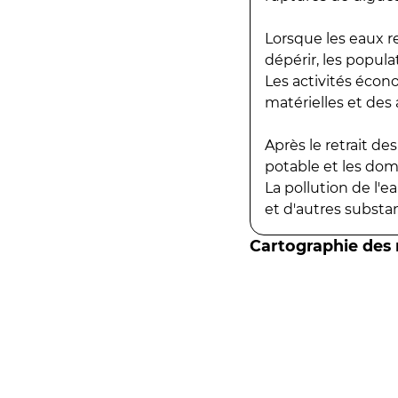
Lorsque les eaux r
dépérir, les popula
Les activités écon
matérielles et des a
Après le retrait d
potable et les do
La pollution de l'
et d'autres substanc
Cartographie des