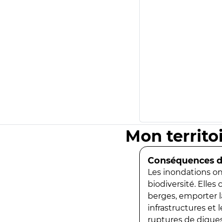
Mon territo
Conséquences de
Les inondations ont
biodiversité. Elles
berges, emporter la
infrastructures et
ruptures de digues