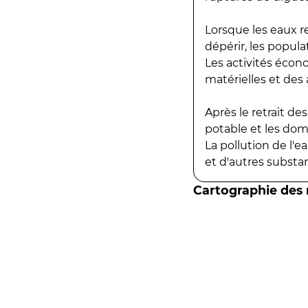
Lorsque les eaux r
dépérir, les popula
Les activités écon
matérielles et des a
Après le retrait d
potable et les do
La pollution de l'
et d'autres substanc
Cartographie des