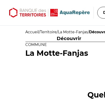
Aller au contenu principal
Aller au menu principal
Accueil
/
Territoire
/
La Motte-Fanjas
/
Découvr
Découvrir
COMMUNE
La Motte-Fanjas
Quel