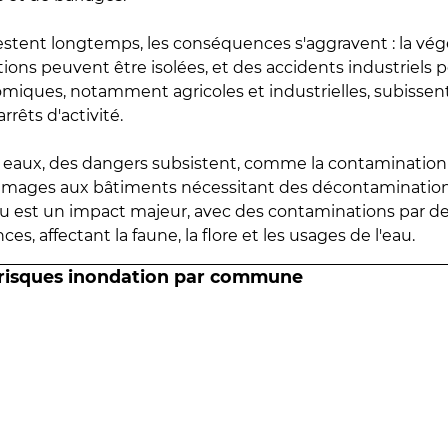
estent longtemps, les conséquences s'aggravent : la vé
tions peuvent être isolées, et des accidents industriels 
omiques, notamment agricoles et industrielles, subissen
rrêts d'activité.
es eaux, des dangers subsistent, comme la contamination
mmages aux bâtiments nécessitant des décontaminations
eau est un impact majeur, avec des contaminations par d
es, affectant la faune, la flore et les usages de l'eau.
 risques inondation par commune