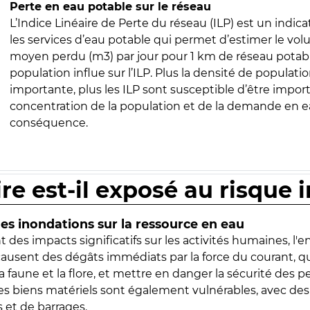
Perte en eau potable sur le réseau
L’Indice Linéaire de Perte du réseau (ILP) est un indica
les services d’eau potable qui permet d’estimer le vo
moyen perdu (m3) par jour pour 1 km de réseau potabl
population influe sur l’ILP. Plus la densité de populatio
importante, plus les ILP sont susceptible d’être import
concentration de la population et de la demande en ea
conséquence.
ire est-il exposé au risque 
s inondations sur la ressource en eau
 des impacts significatifs sur les activités humaines, l'
 causent des dégâts immédiats par la force du courant, q
 faune et la flore, et mettre en danger la sécurité des p
 les biens matériels sont également vulnérables, avec des
 et de barrages.