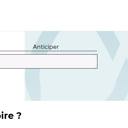
Anticiper
ire ?