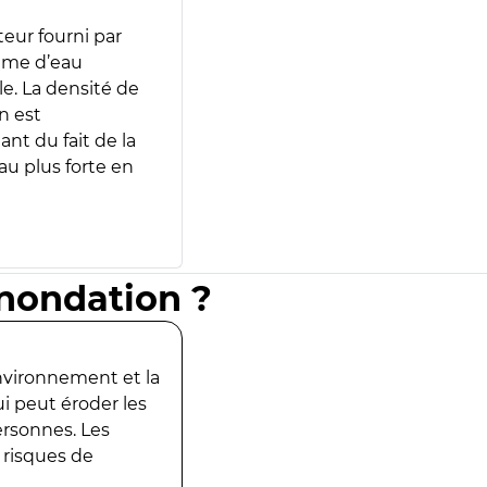
teur fourni par
lume d’eau
e. La densité de
n est
ant du fait de la
u plus forte en
inondation ?
environnement et la
ui peut éroder les
ersonnes. Les
 risques de