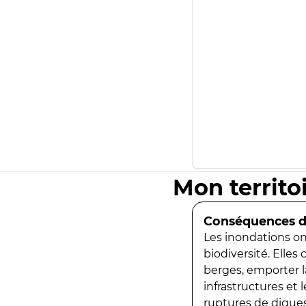
Mon territo
Conséquences de
Les inondations ont
biodiversité. Elles
berges, emporter la
infrastructures et
ruptures de digues