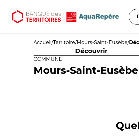
Aller au contenu principal
Aller au menu principal
Accueil
/
Territoire
/
Mours-Saint-Eusèbe
/
Déc
Découvrir
COMMUNE
Mours-Saint-Eusèbe
Quel