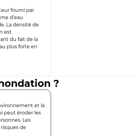
teur fourni par
lume d’eau
e. La densité de
n est
ant du fait de la
u plus forte en
inondation ?
environnement et la
ui peut éroder les
ersonnes. Les
 risques de