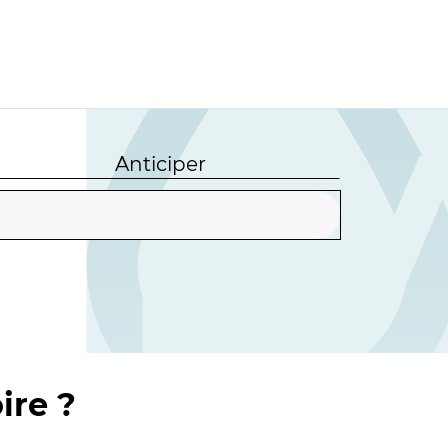
Anticiper
ire ?