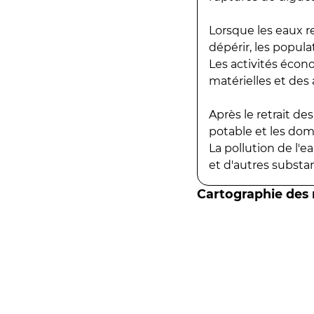
Lorsque les eaux r
dépérir, les popula
Les activités écon
matérielles et des a
Après le retrait d
potable et les do
La pollution de l'
et d'autres substanc
Cartographie des