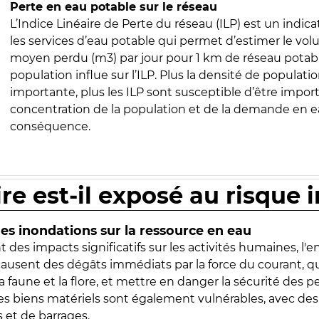
Perte en eau potable sur le réseau
L’Indice Linéaire de Perte du réseau (ILP) est un indica
les services d’eau potable qui permet d’estimer le vo
moyen perdu (m3) par jour pour 1 km de réseau potabl
population influe sur l’ILP. Plus la densité de populatio
importante, plus les ILP sont susceptible d’être import
concentration de la population et de la demande en ea
conséquence.
ire est-il exposé au risque 
s inondations sur la ressource en eau
 des impacts significatifs sur les activités humaines, l'
 causent des dégâts immédiats par la force du courant, q
 faune et la flore, et mettre en danger la sécurité des p
 les biens matériels sont également vulnérables, avec des
 et de barrages.