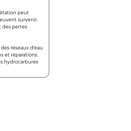
gétation peut
peuvent survenir.
t des pertes
 des réseaux d'eau
 et réparations.
es hydrocarbures