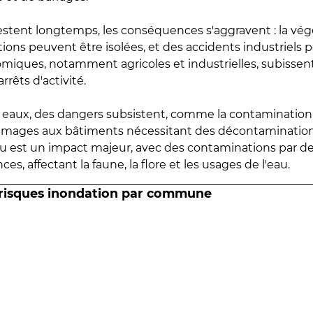
estent longtemps, les conséquences s'aggravent : la vé
tions peuvent être isolées, et des accidents industriels 
omiques, notamment agricoles et industrielles, subissen
rrêts d'activité.
es eaux, des dangers subsistent, comme la contamination
mmages aux bâtiments nécessitant des décontaminations
eau est un impact majeur, avec des contaminations par d
es, affectant la faune, la flore et les usages de l'eau.
 risques inondation par commune