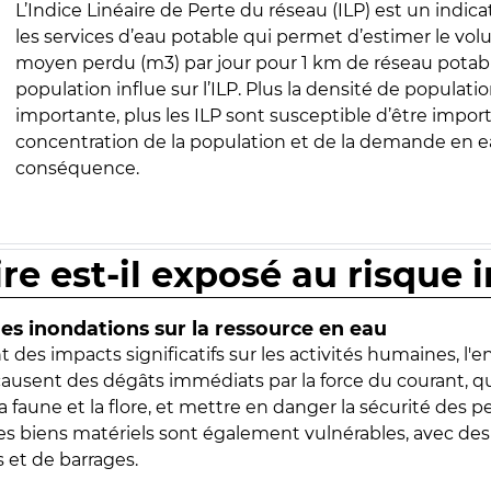
L’Indice Linéaire de Perte du réseau (ILP) est un indica
les services d’eau potable qui permet d’estimer le vo
moyen perdu (m3) par jour pour 1 km de réseau potabl
population influe sur l’ILP. Plus la densité de populatio
importante, plus les ILP sont susceptible d’être import
concentration de la population et de la demande en ea
conséquence.
ire est-il exposé au risque 
s inondations sur la ressource en eau
 des impacts significatifs sur les activités humaines, l'
 causent des dégâts immédiats par la force du courant, q
 faune et la flore, et mettre en danger la sécurité des p
 les biens matériels sont également vulnérables, avec des
 et de barrages.