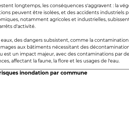
estent longtemps, les conséquences s'aggravent : la vé
tions peuvent être isolées, et des accidents industriels 
omiques, notamment agricoles et industrielles, subissen
rrêts d'activité.
es eaux, des dangers subsistent, comme la contamination
mmages aux bâtiments nécessitant des décontaminations
eau est un impact majeur, avec des contaminations par d
es, affectant la faune, la flore et les usages de l'eau.
 risques inondation par commune