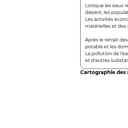
Lorsque les eaux r
dépérir, les popula
Les activités écon
matérielles et des a
Après le retrait d
potable et les do
La pollution de l'
et d'autres substanc
Cartographie des