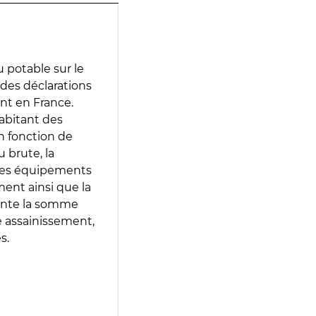
 potable sur le
r des déclarations
ent en France.
abitant des
en fonction de
 brute, la
 les équipements
ment ainsi que la
sente la somme
e assainissement,
s.