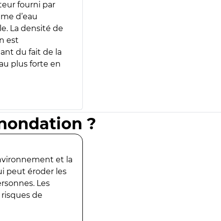
teur fourni par
lume d’eau
e. La densité de
n est
ant du fait de la
u plus forte en
inondation ?
environnement et la
ui peut éroder les
ersonnes. Les
 risques de