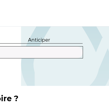
Anticiper
ire ?