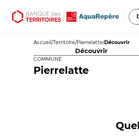
Aller au contenu principal
Aller au menu principal
Accueil
/
Territoire
/
Pierrelatte
/
Découvrir
Découvrir
COMMUNE
Pierrelatte
Quel