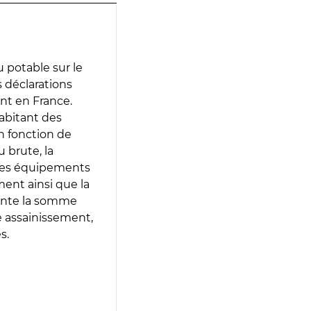
 potable sur le
s déclarations
ent en France.
abitant des
en fonction de
 brute, la
 les équipements
ment ainsi que la
sente la somme
e assainissement,
s.