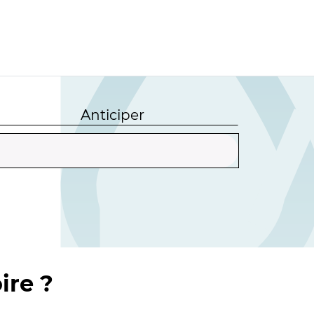
Anticiper
ire ?