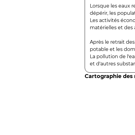
Lorsque les eaux r
dépérir, les popula
Les activités écon
matérielles et des a
Après le retrait d
potable et les do
La pollution de l'
et d'autres substanc
Cartographie des