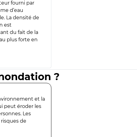
teur fourni par
lume d’eau
e. La densité de
n est
ant du fait de la
u plus forte en
inondation ?
environnement et la
ui peut éroder les
ersonnes. Les
 risques de