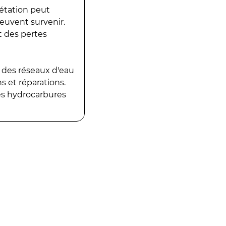
gétation peut
peuvent survenir.
t des pertes
 des réseaux d'eau
 et réparations.
es hydrocarbures