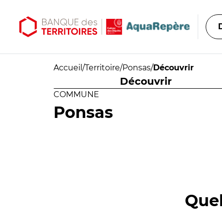
Aller au contenu principal
Aller au menu principal
Accueil
/
Territoire
/
Ponsas
/
Découvrir
Découvrir
COMMUNE
Ponsas
Quel