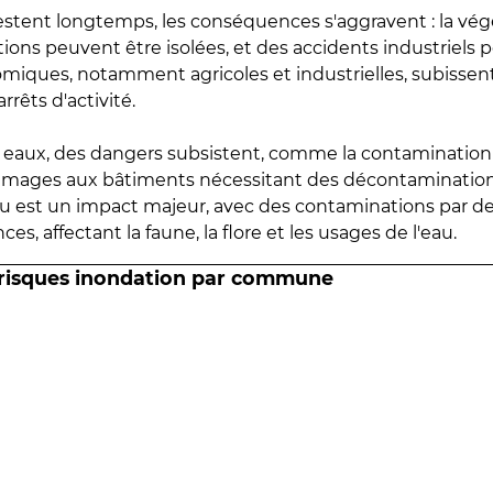
estent longtemps, les conséquences s'aggravent : la vé
tions peuvent être isolées, et des accidents industriels 
omiques, notamment agricoles et industrielles, subissen
rrêts d'activité.
es eaux, des dangers subsistent, comme la contamination
mmages aux bâtiments nécessitant des décontaminations
eau est un impact majeur, avec des contaminations par d
es, affectant la faune, la flore et les usages de l'eau.
 risques inondation par commune