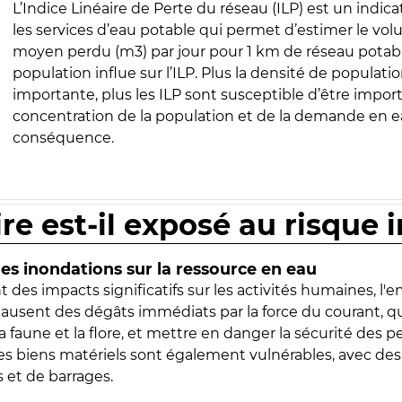
L’Indice Linéaire de Perte du réseau (ILP) est un indica
les services d’eau potable qui permet d’estimer le vo
moyen perdu (m3) par jour pour 1 km de réseau potabl
population influe sur l’ILP. Plus la densité de populatio
importante, plus les ILP sont susceptible d’être import
concentration de la population et de la demande en ea
conséquence.
ire est-il exposé au risque 
s inondations sur la ressource en eau
 des impacts significatifs sur les activités humaines, l'
 causent des dégâts immédiats par la force du courant, q
 faune et la flore, et mettre en danger la sécurité des p
 les biens matériels sont également vulnérables, avec des
 et de barrages.