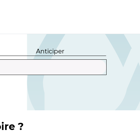
Anticiper
ire ?