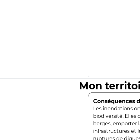
Mon territo
Conséquences de
Les inondations ont
biodiversité. Elles
berges, emporter la
infrastructures et
ruptures de digues