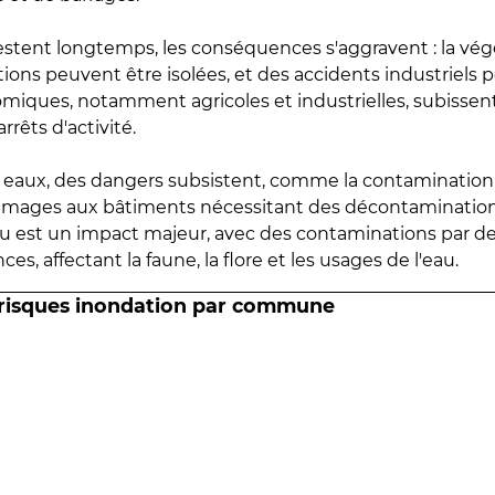
estent longtemps, les conséquences s'aggravent : la vé
tions peuvent être isolées, et des accidents industriels 
omiques, notamment agricoles et industrielles, subissen
rrêts d'activité.
es eaux, des dangers subsistent, comme la contamination
mmages aux bâtiments nécessitant des décontaminations
eau est un impact majeur, avec des contaminations par d
es, affectant la faune, la flore et les usages de l'eau.
 risques inondation par commune