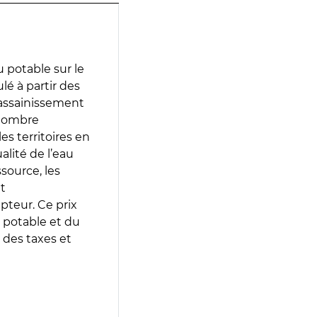
 potable sur le
lé à partir des
d’assainissement
 nombre
es territoires en
lité de l’eau
source, les
t
epteur. Ce prix
 potable et du
 des taxes et