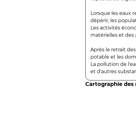
Lorsque les eaux r
dépérir, les popula
Les activités écon
matérielles et des a
Après le retrait d
potable et les do
La pollution de l'
et d'autres substanc
Cartographie des