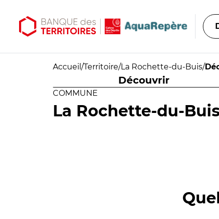
Aller au contenu principal
Aller au menu principal
Accueil
/
Territoire
/
La Rochette-du-Buis
/
Déc
Découvrir
COMMUNE
La Rochette-du-Bui
Quel