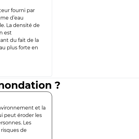
teur fourni par
lume d’eau
e. La densité de
n est
ant du fait de la
u plus forte en
inondation ?
environnement et la
ui peut éroder les
ersonnes. Les
 risques de