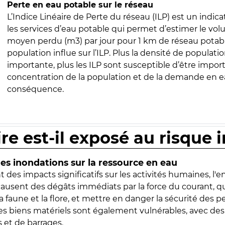
Perte en eau potable sur le réseau
L’Indice Linéaire de Perte du réseau (ILP) est un indica
les services d’eau potable qui permet d’estimer le vo
moyen perdu (m3) par jour pour 1 km de réseau potabl
population influe sur l’ILP. Plus la densité de populatio
importante, plus les ILP sont susceptible d’être import
concentration de la population et de la demande en ea
conséquence.
ire est-il exposé au risque 
s inondations sur la ressource en eau
 des impacts significatifs sur les activités humaines, l'
 causent des dégâts immédiats par la force du courant, q
 faune et la flore, et mettre en danger la sécurité des p
 les biens matériels sont également vulnérables, avec des
 et de barrages.