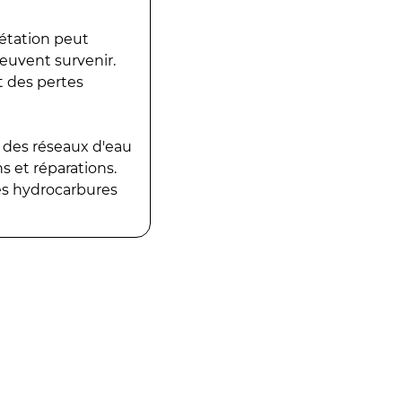
gétation peut
peuvent survenir.
t des pertes
 des réseaux d'eau
 et réparations.
es hydrocarbures