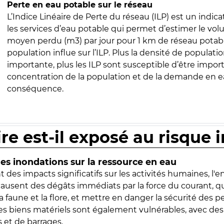
Perte en eau potable sur le réseau
L’Indice Linéaire de Perte du réseau (ILP) est un indica
les services d’eau potable qui permet d’estimer le vo
moyen perdu (m3) par jour pour 1 km de réseau potabl
population influe sur l’ILP. Plus la densité de populatio
importante, plus les ILP sont susceptible d’être import
concentration de la population et de la demande en ea
conséquence.
ire est-il exposé au risque 
s inondations sur la ressource en eau
 des impacts significatifs sur les activités humaines, l'
 causent des dégâts immédiats par la force du courant, q
 faune et la flore, et mettre en danger la sécurité des p
 les biens matériels sont également vulnérables, avec des
 et de barrages.