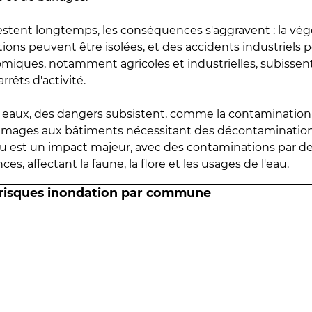
estent longtemps, les conséquences s'aggravent : la vé
tions peuvent être isolées, et des accidents industriels 
omiques, notamment agricoles et industrielles, subissen
rrêts d'activité.
es eaux, des dangers subsistent, comme la contamination
mmages aux bâtiments nécessitant des décontaminations
eau est un impact majeur, avec des contaminations par d
es, affectant la faune, la flore et les usages de l'eau.
 risques inondation par commune