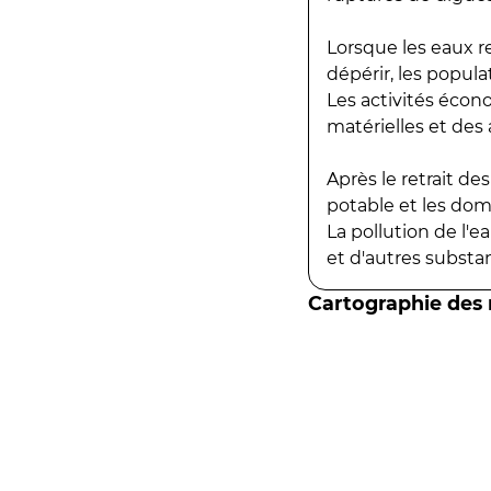
Lorsque les eaux r
dépérir, les popula
Les activités écon
matérielles et des a
Après le retrait d
potable et les do
La pollution de l'
et d'autres substanc
Cartographie des