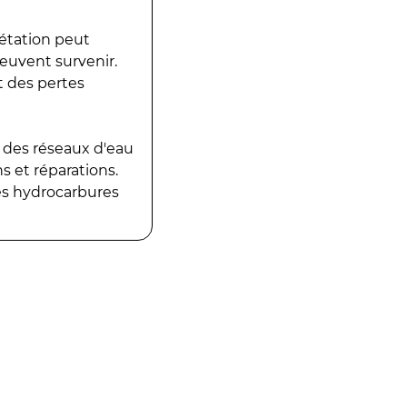
gétation peut
peuvent survenir.
t des pertes
 des réseaux d'eau
 et réparations.
es hydrocarbures