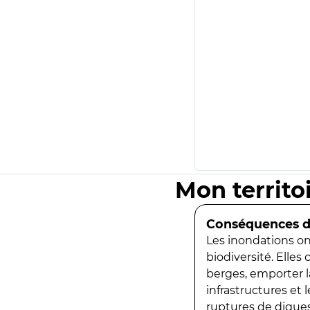
Mon territo
Conséquences de
Les inondations ont
biodiversité. Elles
berges, emporter la
infrastructures et
ruptures de digues