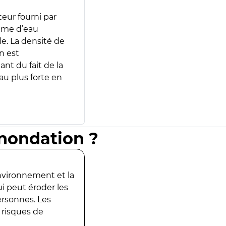
teur fourni par
lume d’eau
e. La densité de
n est
ant du fait de la
u plus forte en
inondation ?
environnement et la
ui peut éroder les
ersonnes. Les
 risques de