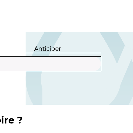
Anticiper
ire ?