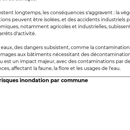
estent longtemps, les conséquences s'aggravent : la vé
tions peuvent être isolées, et des accidents industriels 
omiques, notamment agricoles et industrielles, subissen
rrêts d'activité.
es eaux, des dangers subsistent, comme la contamination
mmages aux bâtiments nécessitant des décontaminations
eau est un impact majeur, avec des contaminations par d
es, affectant la faune, la flore et les usages de l'eau.
 risques inondation par commune