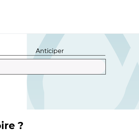
Anticiper
ire ?