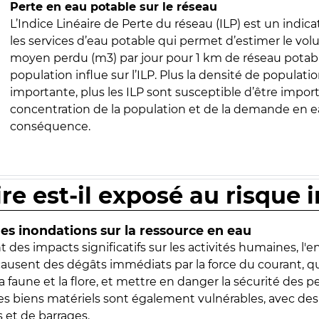
Perte en eau potable sur le réseau
L’Indice Linéaire de Perte du réseau (ILP) est un indica
les services d’eau potable qui permet d’estimer le vo
moyen perdu (m3) par jour pour 1 km de réseau potabl
population influe sur l’ILP. Plus la densité de populatio
importante, plus les ILP sont susceptible d’être import
concentration de la population et de la demande en ea
conséquence.
ire est-il exposé au risque 
s inondations sur la ressource en eau
 des impacts significatifs sur les activités humaines, l'
 causent des dégâts immédiats par la force du courant, q
 faune et la flore, et mettre en danger la sécurité des p
 les biens matériels sont également vulnérables, avec des
 et de barrages.