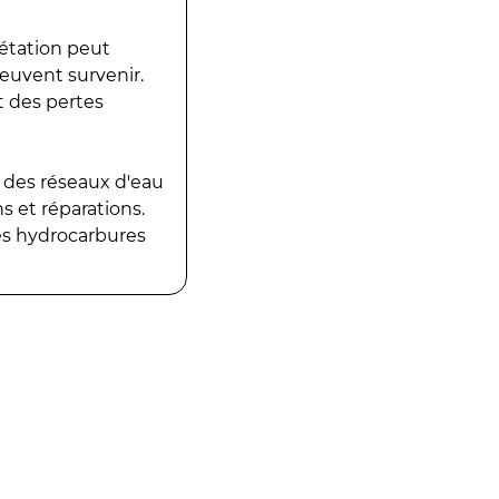
gétation peut
peuvent survenir.
t des pertes
 des réseaux d'eau
 et réparations.
es hydrocarbures