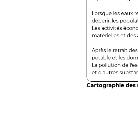
Lorsque les eaux r
dépérir, les popula
Les activités écon
matérielles et des a
Après le retrait d
potable et les do
La pollution de l'
et d'autres substanc
Cartographie des