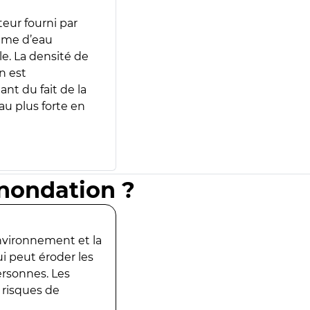
teur fourni par
lume d’eau
e. La densité de
n est
ant du fait de la
u plus forte en
inondation ?
environnement et la
ui peut éroder les
ersonnes. Les
 risques de