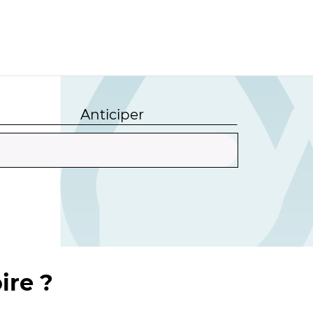
Anticiper
ire ?