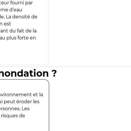
teur fourni par
lume d’eau
e. La densité de
n est
ant du fait de la
u plus forte en
inondation ?
environnement et la
ui peut éroder les
ersonnes. Les
 risques de