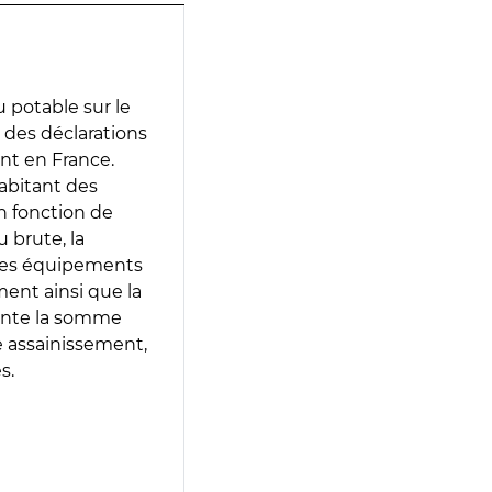
 potable sur le
r des déclarations
ent en France.
abitant des
en fonction de
 brute, la
 les équipements
ment ainsi que la
sente la somme
e assainissement,
s.