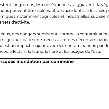
estent longtemps, les conséquences s'aggravent : la vé
tions peuvent être isolées, et des accidents industriels 
omiques, notamment agricoles et industrielles, subissen
rrêts d'activité.
es eaux, des dangers subsistent, comme la contamination
mmages aux bâtiments nécessitant des décontaminations
eau est un impact majeur, avec des contaminations par d
es, affectant la faune, la flore et les usages de l'eau.
 risques inondation par commune