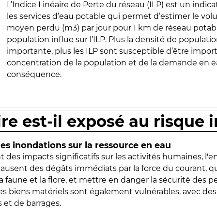
L’Indice Linéaire de Perte du réseau (ILP) est un indica
les services d’eau potable qui permet d’estimer le vo
moyen perdu (m3) par jour pour 1 km de réseau potabl
population influe sur l’ILP. Plus la densité de populatio
importante, plus les ILP sont susceptible d’être import
concentration de la population et de la demande en ea
conséquence.
ire est-il exposé au risque 
s inondations sur la ressource en eau
 des impacts significatifs sur les activités humaines, l'
 causent des dégâts immédiats par la force du courant, q
 faune et la flore, et mettre en danger la sécurité des p
 les biens matériels sont également vulnérables, avec des
 et de barrages.