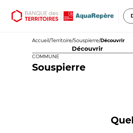
Aller au contenu principal
Aller au menu principal
Accueil
/
Territoire
/
Souspierre
/
Découvrir
Découvrir
COMMUNE
Souspierre
Quel