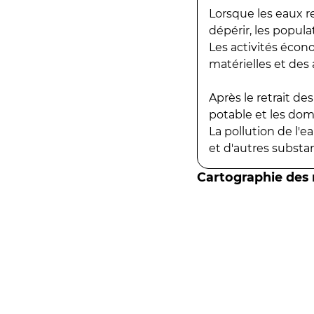
Lorsque les eaux r
dépérir, les popula
Les activités écon
matérielles et des a
Après le retrait d
potable et les do
La pollution de l'
et d'autres substanc
Cartographie des