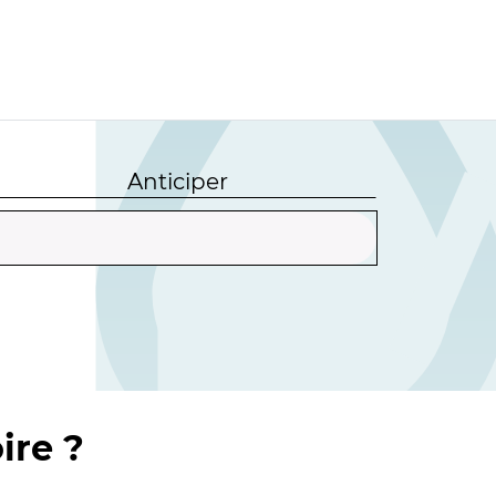
Anticiper
ire ?