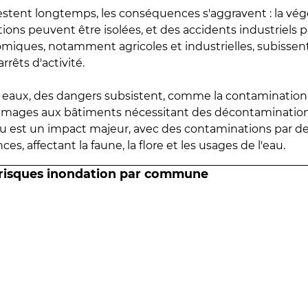
estent longtemps, les conséquences s'aggravent : la vé
tions peuvent être isolées, et des accidents industriels 
omiques, notamment agricoles et industrielles, subissen
rrêts d'activité.
es eaux, des dangers subsistent, comme la contamination
mmages aux bâtiments nécessitant des décontaminations
eau est un impact majeur, avec des contaminations par d
es, affectant la faune, la flore et les usages de l'eau.
 risques inondation par commune