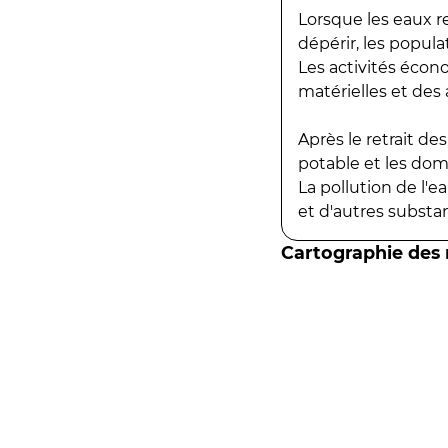
Lorsque les eaux r
dépérir, les popula
Les activités écon
matérielles et des a
Après le retrait d
potable et les do
La pollution de l'
et d'autres substanc
Cartographie des