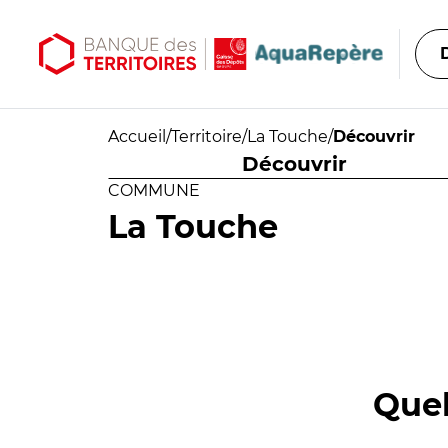
Aller au contenu principal
Aller au menu principal
Accueil
/
Territoire
/
La Touche
/
Découvrir
Découvrir
COMMUNE
La Touche
Quel