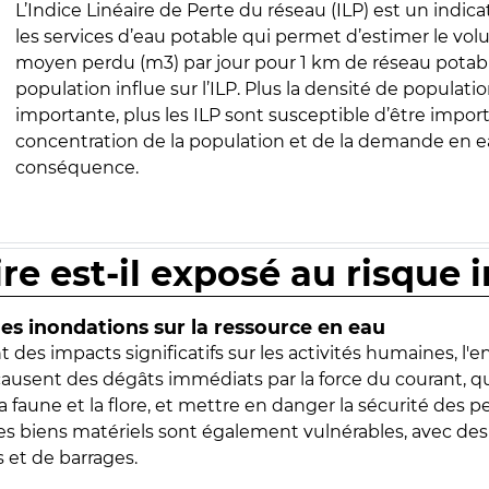
L’Indice Linéaire de Perte du réseau (ILP) est un indica
les services d’eau potable qui permet d’estimer le vo
moyen perdu (m3) par jour pour 1 km de réseau potabl
population influe sur l’ILP. Plus la densité de populatio
importante, plus les ILP sont susceptible d’être import
concentration de la population et de la demande en ea
conséquence.
ire est-il exposé au risque 
s inondations sur la ressource en eau
 des impacts significatifs sur les activités humaines, l'
 causent des dégâts immédiats par la force du courant, q
 faune et la flore, et mettre en danger la sécurité des p
 les biens matériels sont également vulnérables, avec des
 et de barrages.