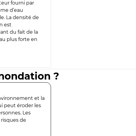
teur fourni par
lume d’eau
e. La densité de
n est
ant du fait de la
u plus forte en
inondation ?
environnement et la
ui peut éroder les
ersonnes. Les
 risques de